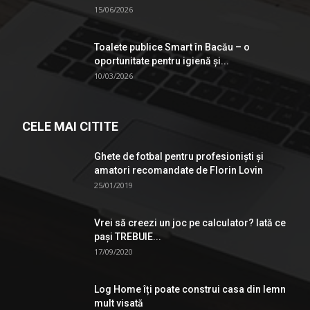
15/06/2026
Toalete publice Smart în Bacău – o
oportunitate pentru igienă şi...
10/03/2026
CELE MAI CITITE
Ghete de fotbal pentru profesionişti şi
amatori recomandate de Florin Lovin
25/01/2019
Vrei să creezi un joc pe calculator? Iată ce
pași TREBUIE...
17/09/2020
Log Home îți poate construi casa din lemn
mult visată