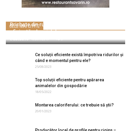
Brichete din rumeguș – pentru încălzirea
CELE MAI CITITE
eficientă a locuințelor
e-Bacau.ro
-
05/01/2019
0
Ce soluții eficiente există împotriva ridurilor și
când e momentul pentru ele?
25/08/2023
Top soluții eficiente pentru apărarea
animalelor din gospodărie
18/05/2022
Montarea caloriferului: ce trebuie să știi?
20/01/2023
Producător local de profile pentru rigips –