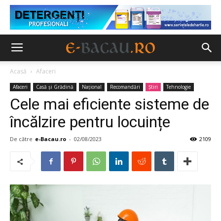
Acasă
Afaceri
Afaceri
Casă şi Grădină
Național
Recomandări
Ştiri
Tehnologie
Cele mai eficiente sisteme de
încălzire pentru locuințe
De către
e-Bacau.ro
-
02/08/2023
2109