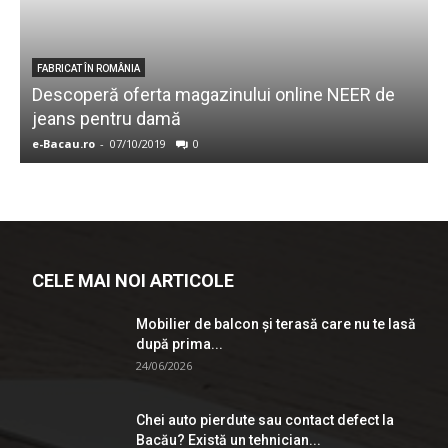
FABRICAT ÎN ROMÂNIA
Descoperă oferta magazinului online NEER de
jeans pentru damă
e-Bacau.ro
-
07/10/2019
0
e
CELE MAI NOI ARTICOLE
Mobilier de balcon și terasă care nu te lasă
după prima...
24/06/2026
Chei auto pierdute sau contact defect la
Bacău? Există un tehnician...