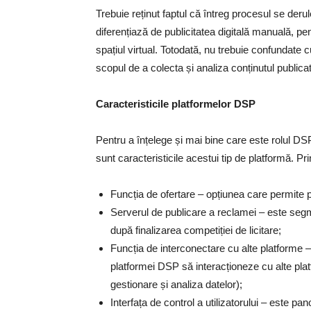
Trebuie reținut faptul că întreg procesul se de
diferențiază de publicitatea digitală manuală, p
spațiul virtual. Totodată, nu trebuie confunda
scopul de a colecta și analiza conținutul publicat
Caracteristicile platformelor DSP
Pentru a înțelege și mai bine care este rolul DS
sunt caracteristicile acestui tip de platformă. P
Funcția de ofertare – opțiunea care permite p
Serverul de publicare a reclamei – este segm
după finalizarea competiției de licitare;
Funcția de interconectare cu alte platforme 
platformei DSP să interacționeze cu alte pla
gestionare și analiza datelor);
Interfața de control a utilizatorului – este pa