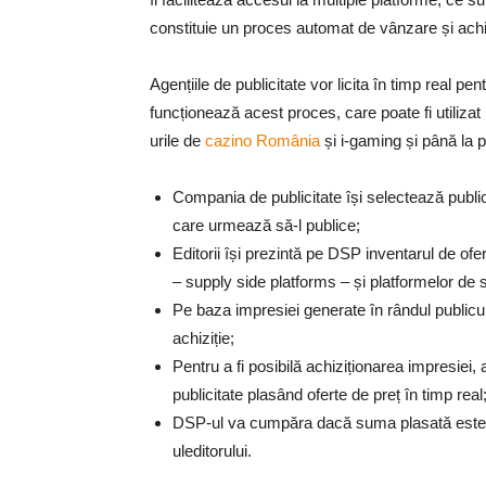
constituie un proces automat de vânzare și achiz
Agențiile de publicitate vor licita în timp real pe
funcționează acest proces, care poate fi utilizat 
urile de
cazino România
și i-gaming și până la p
Compania de publicitate își selectează publicu
care urmează să-l publice;
Editorii își prezintă pe DSP inventarul de ofe
– supply side platforms – și platformelor de
Pe baza impresiei generate în rândul publiculu
achiziție;
Pentru a fi posibilă achiziționarea impresiei, a
publicitate plasând oferte de preț în timp real
DSP-ul va cumpăra dacă suma plasată este ce
uleditorului.