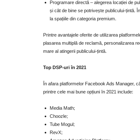
Programare directă – alegerea locației de publ
și cât de bine se potrivește publicului-țintă. 
la spațiile din categoria premium.
Printre avantajele oferite de utilizarea platfor
plasarea multiplă de reclamă, personalizarea rec
mare al atingerii publicului-țintă.
Top DSP-uri în 2021
În afara platformelor Facebook Ads Manager, câ
printre cele mai bune opțiuni în 2021 include:
Media Math;
Choozle;
Tube Mogul;
RevX;