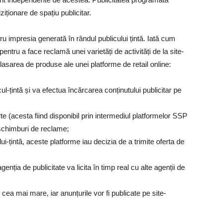
iționare de spațiu publicitar.
ntru impresia generată în rândul publicului țintă. Iată cum
pentru a face reclamă unei varietăți de activități de la site-
lasarea de produse ale unei platforme de retail online:
l-țintă și va efectua încărcarea conținutului publicitar pe
rte (acesta fiind disponibil prin intermediul platformelor SSP
 schimburi de reclame;
i-țintă, aceste platforme iau decizia de a trimite oferta de
genția de publicitate va licita în timp real cu alte agenții de
;
a mai mare, iar anunțurile vor fi publicate pe site-