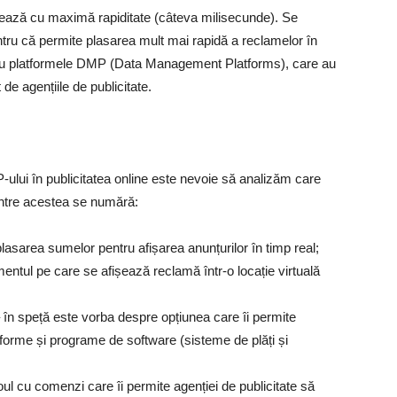
rulează cu maximă rapiditate (câteva milisecunde). Se
entru că permite plasarea mult mai rapidă a reclamelor în
te cu platformele DMP (Data Management Platforms), care au
 de agențiile de publicitate.
P-ului în publicitatea online este nevoie să analizăm care
rintre acestea se numără:
lasarea sumelor pentru afișarea anunțurilor în timp real;
entul pe care se afișează reclamă într-o locație virtuală
– în speță este vorba despre opțiunea care îi permite
tforme și programe de software (sisteme de plăți și
noul cu comenzi care îi permite agenției de publicitate să