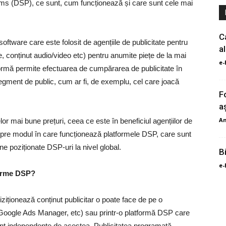
rms (DSP), ce sunt, cum funcționează și care sunt cele mai
C
ware care este folosit de agențiile de publicitate pentru
a
re, conținut audio/video etc) pentru anumite piețe de la mai
e-
atformă permite efectuarea de cumpărarea de publicitate în
gment de public, cum ar fi, de exemplu, cel care joacă
F
a
An
elor mai bune prețuri, ceea ce este în beneficiul agențiilor de
spre modul în care funcționează platformele DSP, care sunt
ne poziționate DSP-uri la nivel global.
B
e-
forme DSP?
ziționează conținut publicitar o poate face de pe o
Google Ads Manager, etc) sau printr-o platformă DSP care
 sunt independente de acestea. Publicitatea programată