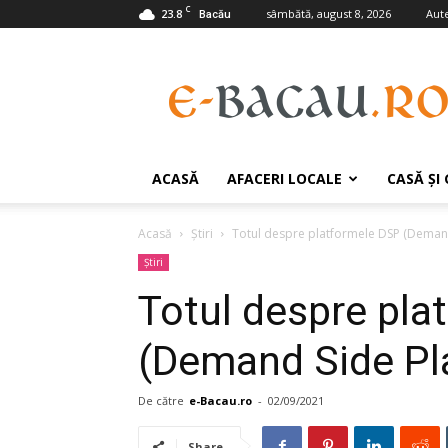
C
23.8
sâmbătă, august 8, 2026
Aute
Bacău
e-
Bacau.ro
ACASĂ
AFACERI LOCALE
CASĂ ŞI
Acasă
Ştiri
Totul despre platformele DSP (Demand
Ştiri
Totul despre pla
(Demand Side Pl
De către
e-Bacau.ro
-
02/09/2021
Share