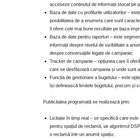
acceseze conținutul de informații stocat pe
Baza de date cu profilurile utilizatorilor – es
posibilitatea de a enumera care sunt caracteris
îi ofere cele mai bune rezultate pe baza impr
Baza de date pentru raporturi – este segmentu
informații despre nivelul de vizibilitate a anun
despre conversațiile legate de campanie;
Tracker de campanie – opțiunea care îi oferă 
care se desfășoară campania și unde sunt af
Funcția de gestionare a bugetului – este opțiun
își definească limitele bugetului, precum și 
Publicitatea programată se realizează prin:
Licitație în timp real – se specifică care este 
pentru spațiul de reclamă, iar algoritmul DSP
o reclamă într-un anumit spațiu;