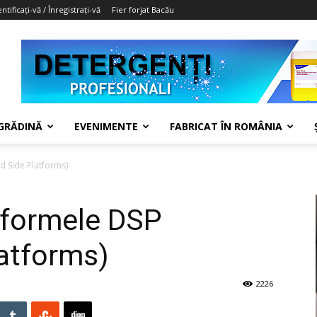
ntificați-vă / Înregistrați-vă
Fier forjat Bacău
 GRĂDINĂ
EVENIMENTE
FABRICAT ÎN ROMÂNIA
 Side Platforms)
tformele DSP
atforms)
2226