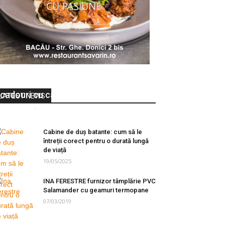
Se apropie ziua iubitei tale? TOP 5
cadouri cu care o vei da pe spate!
LATEST NEWS
e-Bacau.ro
-
30/01/2020
0
Cabine de duș batante: cum să le
întreții corect pentru o durată lungă
de viață
19/05/2025
INA FERESTRE furnizor tâmplărie PVC
Salamander cu geamuri termopane
07/03/2019