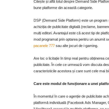
Citește și află totul despre Demand Side Platfo
bune platforme din această categorie.
DSP (Demand Side Platform) este un program soft
achiziția de publicitate digitală (reclame, banne
mulți editori. Avantajul este că acest tip de pl
mod programat prin optarea pentru un anumit se
pacanele 777
sau alte jocuri de i-gaming.
Are loc o licitație în timp real pentru obținerea c
publicitate. În cele ce urmează vom discuta de
caracteristicile acestora și care sunt cele mai bi
Care este modul de funcționare a unei plat
În momentul în care o agenție de publicitate achi
platformă individuală (Facebook Ads Manager, 
îi facilitează accesul la multiple platforme, ce