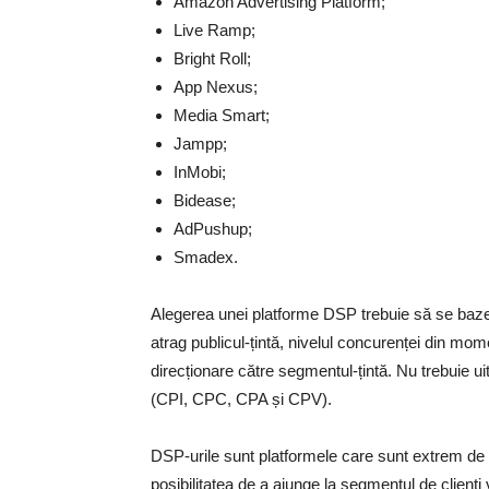
Amazon Advertising Platform;
Live Ramp;
Bright Roll;
App Nexus;
Media Smart;
Jampp;
InMobi;
Bidease;
AdPushup;
Smadex.
Alegerea unei platforme DSP trebuie să se baz
atrag publicul-țintă, nivelul concurenței din momen
direcționare către segmentul-țintă. Nu trebuie uitaț
(CPI, CPC, CPA și CPV).
DSP-urile sunt platformele care sunt extrem de ut
posibilitatea de a ajunge la segmentul de clienți 