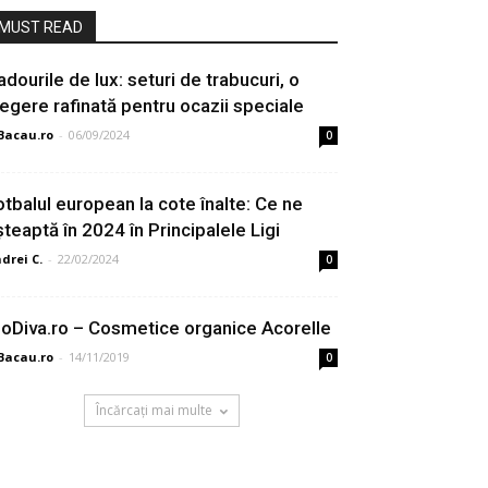
MUST READ
adourile de lux: seturi de trabucuri, o
legere rafinată pentru ocazii speciale
Bacau.ro
-
06/09/2024
0
otbalul european la cote înalte: Ce ne
șteaptă în 2024 în Principalele Ligi
drei C.
-
22/02/2024
0
ioDiva.ro – Cosmetice organice Acorelle
Bacau.ro
-
14/11/2019
0
Încărcați mai multe