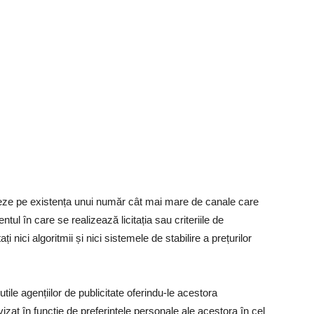
eze pe existența unui număr cât mai mare de canale care
tul în care se realizează licitația sau criteriile de
i nici algoritmii și nici sistemele de stabilire a prețurilor
ile agențiilor de publicitate oferindu-le acestora
vizat în funcție de preferințele personale ale acestora în cel