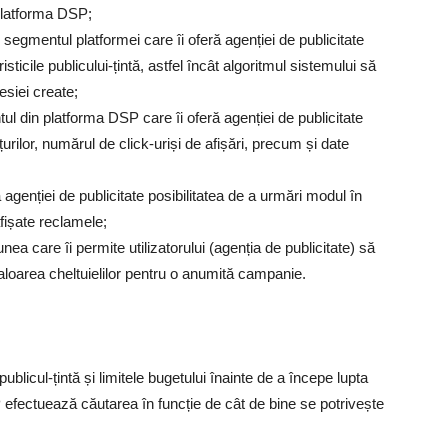
 platforma DSP;
te segmentul platformei care îi oferă agenției de publicitate
ticile publicului-țintă, astfel încât algoritmul sistemului să
esiei create;
l din platforma DSP care îi oferă agenției de publicitate
țurilor, numărul de click-uriși de afișări, precum și date
agenției de publicitate posibilitatea de a urmări modul în
ișate reclamele;
ea care îi permite utilizatorului (agenția de publicitate) să
valoarea cheltuielilor pentru o anumită campanie.
publicul-țintă și limitele bugetului înainte de a începe lupta
 efectuează căutarea în funcție de cât de bine se potrivește