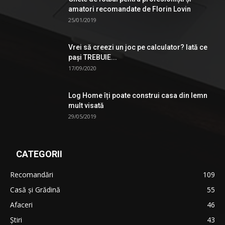
amatori recomandate de Florin Lovin
25/01/2019
Vrei să creezi un joc pe calculator? Iată ce
pași TREBUIE...
17/09/2020
Log Home îți poate construi casa din lemn
mult visată
29/05/2019
CATEGORII
Recomandări
109
Casă şi Grădină
55
Afaceri
46
Ştiri
43