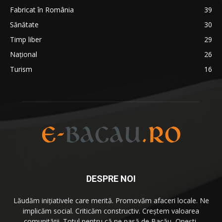
Fabricat în România
39
Sănătate
30
Timp liber
29
Național
26
Turism
16
DESPRE NOI
Lăudăm iniţiativele care merită. Promovăm afaceri locale. Ne
implicăm social. Criticăm constructiv. Creştem valoarea
comunităţii. Totul pentru că
ne pasă
de Bacău, Oneşti,