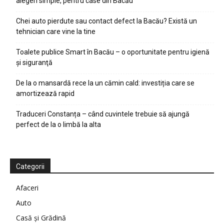
alegeri simple, pentru case din Bacău
Chei auto pierdute sau contact defect la Bacău? Există un
tehnician care vine la tine
Toalete publice Smart în Bacău – o oportunitate pentru igienă
şi siguranţă
De la o mansardă rece la un cămin cald: investiția care se
amortizează rapid
Traduceri Constanța – când cuvintele trebuie să ajungă
perfect de la o limbă la alta
Categorii
Afaceri
Auto
Casă şi Grădină