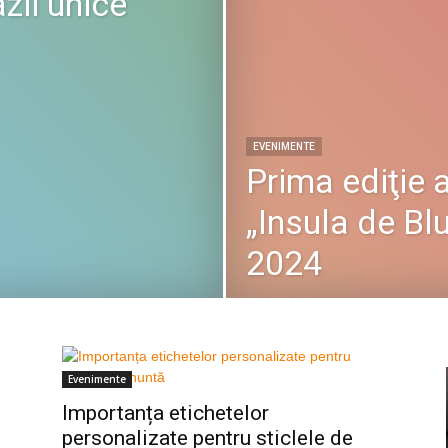
zii unice
EVENIMENTE
Prima ediţie a
„Insula de Bl
2024
Evenimente
i
Importanța etichetelor
personalizate pentru sticlele de