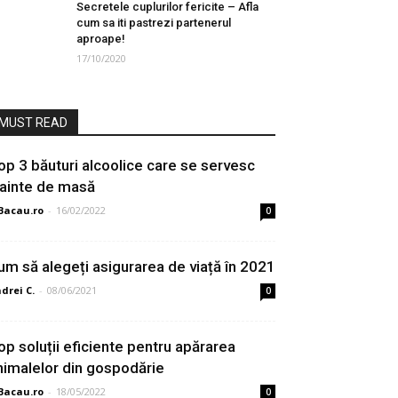
Secretele cuplurilor fericite – Afla
cum sa iti pastrezi partenerul
aproape!
17/10/2020
MUST READ
op 3 băuturi alcoolice care se servesc
nainte de masă
Bacau.ro
-
16/02/2022
0
um să alegeți asigurarea de viață în 2021
drei C.
-
08/06/2021
0
op soluții eficiente pentru apărarea
nimalelor din gospodărie
Bacau.ro
-
18/05/2022
0