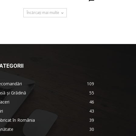
Încărcați mai multe
ATEGORII
ecomandări
109
să şi Grădină
55
aceri
46
iri
43
bricat în România
39
ănătate
30