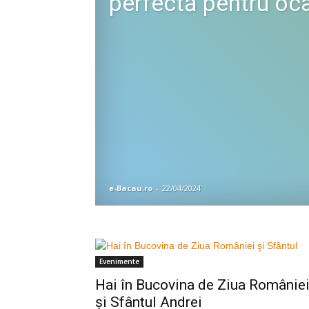
perfectă pentru oca
e-Bacau.ro
-
22/04/2024
Evenimente
Hai în Bucovina de Ziua Românie
şi Sfântul Andrei