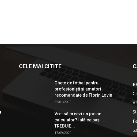
CELE MAI CITITE
C
Ghete de fotbal pentru
R
profesionişti şi amatori
Ca
recomandate de Florin Lovin
25/01/2019
Af
Şt
t
Vrei să creezi un joc pe
calculator? Iată ce pași
Fa
TREBUIE...
S
17/09/2020