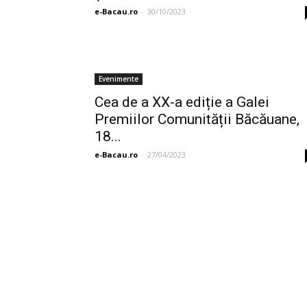
e-Bacau.ro
-
30/10/2023
Evenimente
Cea de a XX-a ediție a Galei
Premiilor Comunității Băcăuane,
18...
e-Bacau.ro
-
27/04/2023