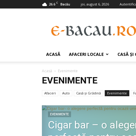
C
26.6
joi, august 6, 2026
Autentifica
Bacău
e-
Bacau.ro
ACASĂ
AFACERI LOCALE
CASĂ ŞI
Acasă
Evenimente
EVENIMENTE
Afaceri
Auto
Casă şi Grădină
Evenimente
F
EVENIMENTE
Cigar bar – o alege