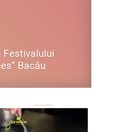
 Festivalului
ues” Bacău
- Advertisement -