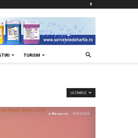
ŞTIRI
TURISM
ULTIMELE
e-Bacau.ro
-
18/04/2024