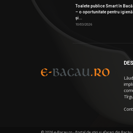
Toalete publice Smart în Bac
– o oportunitate pentru igienă
şi...
10/03/2026
DES
Lăud
impl
comu
Tîrg
Cont
©
2026 e-Bacau.ro - Portal de ştiri şi afaceri din Bacău