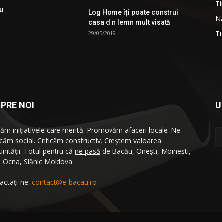
Ti
ău
Log Home îți poate construi
Na
casa din lemn mult visată
T
29/05/2019
PRE NOI
U
ăm iniţiativele care merită. Promovăm afaceri locale. Ne
icăm social. Criticăm constructiv. Creştem valoarea
nităţii. Totul pentru că
ne pasă
de Bacău, Oneşti, Moineşti,
u Ocna, Slănic Moldova.
actați-ne:
contact@e-bacau.ro