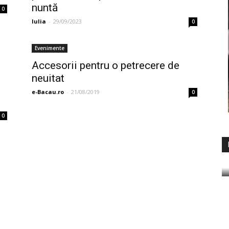
nuntă
0
Iulia
-
29/09/2023
0
Evenimente
Accesorii pentru o petrecere de
neuitat
e-Bacau.ro
-
21/08/2019
0
0