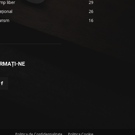
mp liber
29
țional
26
urism
16
RMAȚI-NE
Politica de Confidenţialitate
Politica Cookie