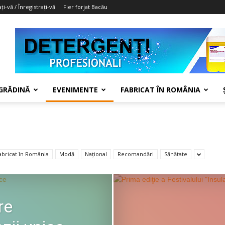
ți-vă / Înregistrați-vă
Fier forjat Bacău
 GRĂDINĂ
EVENIMENTE
FABRICAT ÎN ROMÂNIA
abricat în România
Modă
Național
Recomandări
Sănătate
re