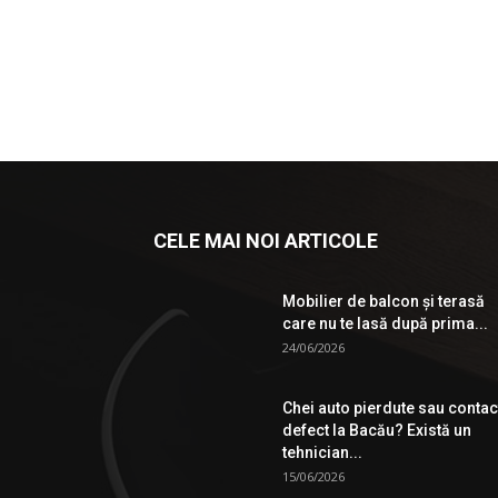
CELE MAI NOI ARTICOLE
Mobilier de balcon și terasă
care nu te lasă după prima...
24/06/2026
Chei auto pierdute sau contac
defect la Bacău? Există un
tehnician...
15/06/2026