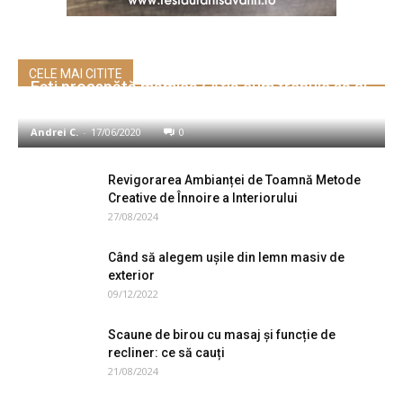
CELE MAI CITITE
Ești proaspătă mămică? Află cum trebuie să ai
grijă de sănătatea ta și a bebelușului!
Andrei C.
-
17/06/2020
0
Revigorarea Ambianței de Toamnă Metode
Creative de Înnoire a Interiorului
27/08/2024
Când să alegem uşile din lemn masiv de
exterior
09/12/2022
Scaune de birou cu masaj și funcție de
recliner: ce să cauți
21/08/2024