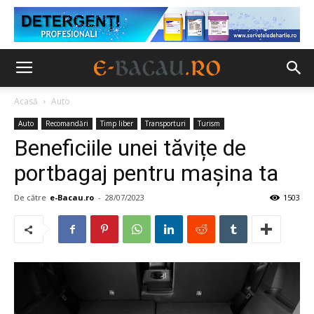
Acasă
Auto
Auto
Recomandări
Timp liber
Transporturi
Turism
Beneficiile unei tăvițe de
portbagaj pentru mașina ta
De către
e-Bacau.ro
-
28/07/2023
1503