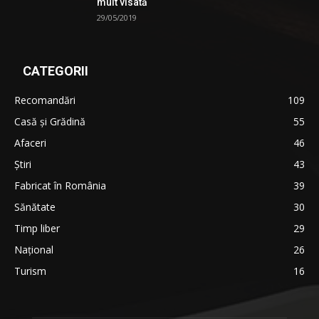
mult visată
29/05/2019
CATEGORII
Recomandări
109
Casă şi Grădină
55
Afaceri
46
Ştiri
43
Fabricat în România
39
Sănătate
30
Timp liber
29
Național
26
Turism
16