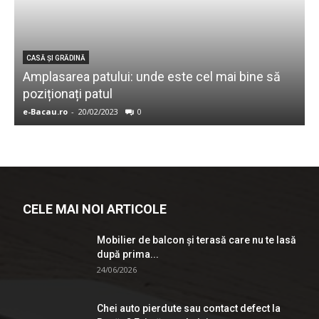
CASĂ ŞI GRĂDINĂ
Amplasarea patului: unde este cel mai bine să
I
poziționați patul
e-Bacau.ro
-
20/02/2023
0
e
CELE MAI NOI ARTICOLE
Mobilier de balcon și terasă care nu te lasă
după prima...
24/06/2026
Chei auto pierdute sau contact defect la