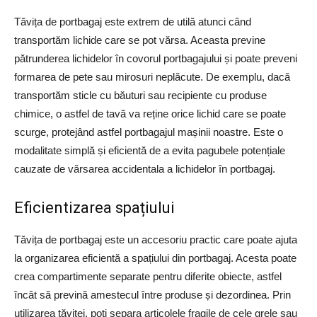
Tăvița de portbagaj este extrem de utilă atunci când
transportăm lichide care se pot vărsa. Aceasta previne
pătrunderea lichidelor în covorul portbagajului și poate preveni
formarea de pete sau mirosuri neplăcute. De exemplu, dacă
transportăm sticle cu băuturi sau recipiente cu produse
chimice, o astfel de tavă va reține orice lichid care se poate
scurge, protejând astfel portbagajul mașinii noastre. Este o
modalitate simplă și eficientă de a evita pagubele potențiale
cauzate de vărsarea accidentala a lichidelor în portbagaj.
Eficientizarea spațiului
Tăvița de portbagaj este un accesoriu practic care poate ajuta
la organizarea eficientă a spațiului din portbagaj. Acesta poate
crea compartimente separate pentru diferite obiecte, astfel
încât să prevină amestecul între produse și dezordinea. Prin
utilizarea tăviței, poți separa articolele fragile de cele grele sau