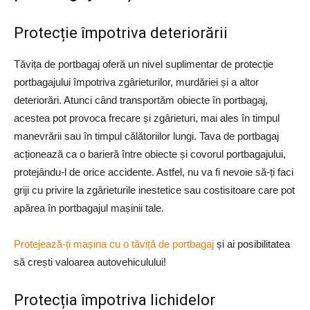
Protecție împotriva deteriorării
Tăvița de portbagaj oferă un nivel suplimentar de protecție
portbagajului împotriva zgârieturilor, murdăriei și a altor
deteriorări. Atunci când transportăm obiecte în portbagaj,
acestea pot provoca frecare și zgârieturi, mai ales în timpul
manevrării sau în timpul călătoriilor lungi. Tava de portbagaj
acționează ca o barieră între obiecte și covorul portbagajului,
protejându-l de orice accidente. Astfel, nu va fi nevoie să-ți faci
griji cu privire la zgârieturile inestetice sau costisitoare care pot
apărea în portbagajul mașinii tale.
Protejează-ți mașina cu o tăviță de portbagaj
și ai posibilitatea
să crești valoarea autovehiculului!
Protecția împotriva lichidelor