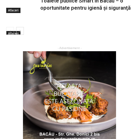
Toalete publice Smart în Bacău – o
oportunitate pentru igienă şi siguranţă
Afaceri
Afaceri
- Advertisement -