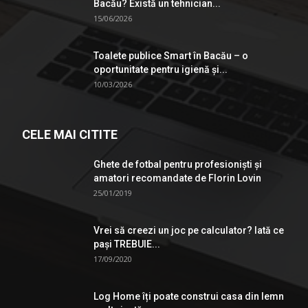
Bacău? Există un tehnician...
15/06/2026
Toalete publice Smart în Bacău – o
oportunitate pentru igienă şi...
10/03/2026
CELE MAI CITITE
Ghete de fotbal pentru profesionişti şi
amatori recomandate de Florin Lovin
25/01/2019
Vrei să creezi un joc pe calculator? Iată ce
pași TREBUIE...
17/09/2020
Log Home îți poate construi casa din lemn