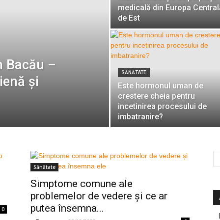
medicală din Europa Central
de Est
în Bacău –
SĂNĂTATE
ienă şi
Este hormonul uman de
crestere cheia pentru
incetinirea procesului de
imbatranire?
Sănătate
Simptome comune ale
problemelor de vedere și ce ar
putea însemna...
0