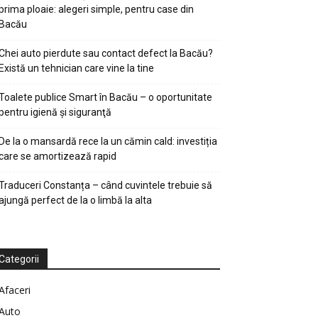
prima ploaie: alegeri simple, pentru case din
Bacău
Chei auto pierdute sau contact defect la Bacău?
Există un tehnician care vine la tine
Toalete publice Smart în Bacău – o oportunitate
pentru igienă şi siguranţă
De la o mansardă rece la un cămin cald: investiția
care se amortizează rapid
Traduceri Constanța – când cuvintele trebuie să
ajungă perfect de la o limbă la alta
Categorii
Afaceri
Auto