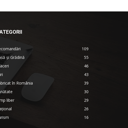
ATEGORII
ecomandări
109
să şi Grădină
55
aceri
46
iri
43
bricat în România
39
ănătate
30
mp liber
29
țional
26
urism
16