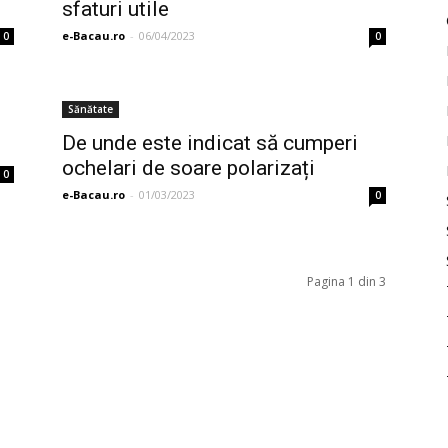
sfaturi utile
e-Bacau.ro
-
06/04/2023
0
0
Sănătate
De unde este indicat să cumperi
ochelari de soare polarizați
0
e-Bacau.ro
-
01/03/2023
0
Pagina 1 din 3