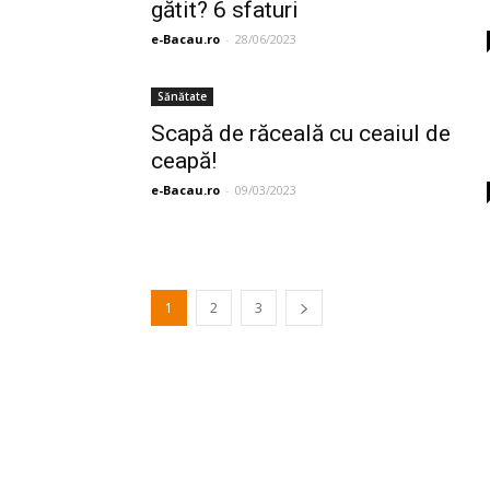
gătit? 6 sfaturi
e-Bacau.ro
-
28/06/2023
Sănătate
Scapă de răceală cu ceaiul de
ceapă!
e-Bacau.ro
-
09/03/2023
1
2
3