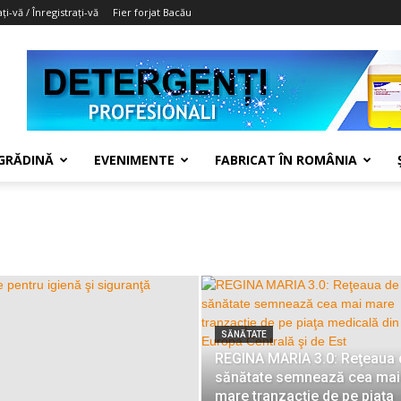
ți-vă / Înregistrați-vă
Fier forjat Bacău
 GRĂDINĂ
EVENIMENTE
FABRICAT ÎN ROMÂNIA
SĂNĂTATE
REGINA MARIA 3.0: Reţeaua 
sănătate semnează cea mai
mare tranzacţie de pe piaţa