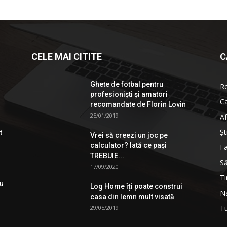
CELE MAI CITITE
C
Ghete de fotbal pentru
R
profesionişti şi amatori
Ca
recomandate de Florin Lovin
25/01/2019
Af
Şt
t
Vrei să creezi un joc pe
calculator? Iată ce pași
Fa
TREBUIE...
S
17/09/2020
Ti
ău
Log Home îți poate construi
Na
casa din lemn mult visată
T
29/05/2019