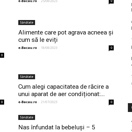
e-Bacau.ro
-
25/08/2023
0
Sănătate
Alimente care pot agrava acneea și
cum să le eviți
e-Bacau.ro
-
18/08/2023
0
0
Sănătate
Cum alegi capacitatea de răcire a
unui aparat de aer condiționat:...
e-Bacau.ro
-
21/07/2023
0
0
Sănătate
Nas înfundat la bebeluși – 5