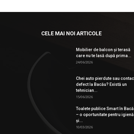
CELE MAI NOI ARTICOLE
Mobilier de balcon și terasă
care nu te lasă după prima...
24/06/2026
Chei auto pierdute sau contac
defect la Bacău? Există un
tehnician...
15/06/2026
Toalete publice Smart în Bac
– o oportunitate pentru igienă
şi...
10/03/2026