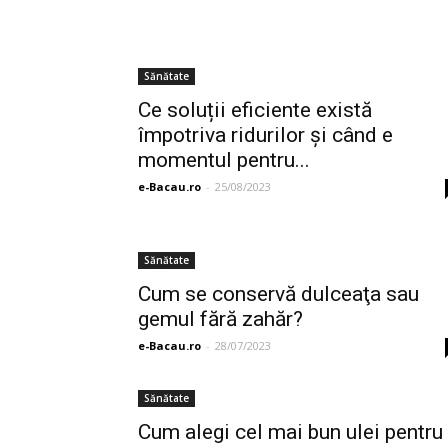
Sănătate
Ce soluții eficiente există
împotriva ridurilor și când e
momentul pentru...
e-Bacau.ro
-
25/08/2023
Sănătate
Cum se conservă dulceaţa sau
gemul fără zahăr?
e-Bacau.ro
-
28/07/2023
Sănătate
Cum alegi cel mai bun ulei pentru