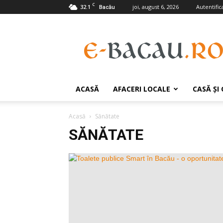
C
32.1
joi, august 6, 2026
Autentifica
Bacău
e-
Bacau.ro
ACASĂ
AFACERI LOCALE
CASĂ ŞI
Acasă
Sănătate
SĂNĂTATE