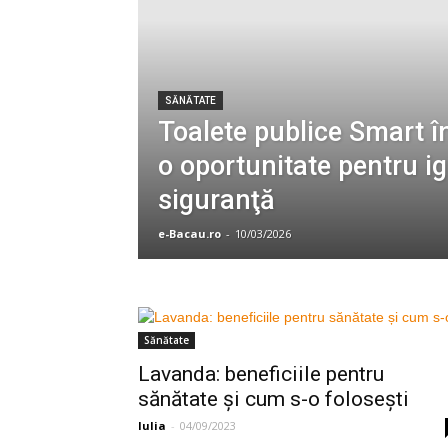
SĂNĂTATE
Toalete publice Smart 
o oportunitate pentru ig
siguranţă
e-Bacau.ro
-
10/03/2026
Sănătate
Lavanda: beneficiile pentru
sănătate și cum s-o folosești
Iulia
-
04/09/2023