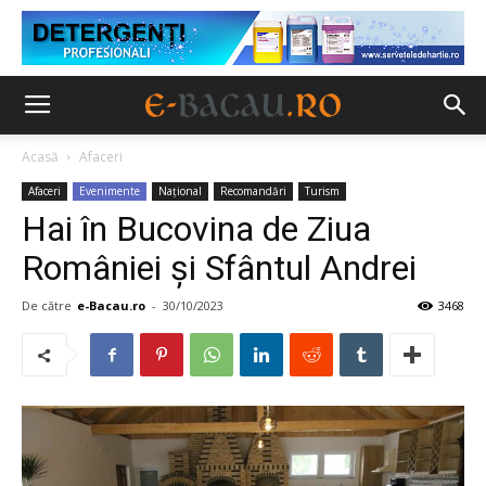
Acasă
Afaceri
Afaceri
Evenimente
Național
Recomandări
Turism
Hai în Bucovina de Ziua
României şi Sfântul Andrei
De către
e-Bacau.ro
-
30/10/2023
3468