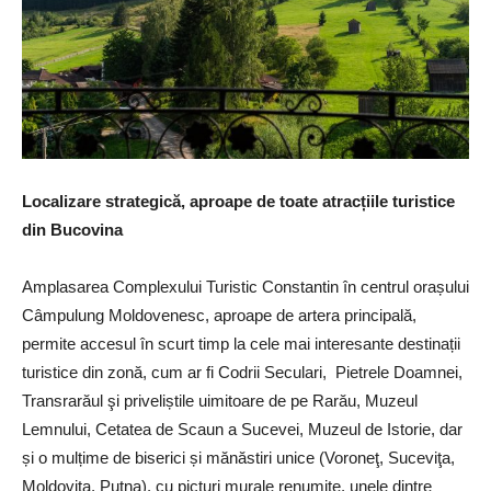
Localizare strategică, aproape de toate atracțiile turistice
din Bucovina
Amplasarea Complexului Turistic Constantin în centrul orașului
Câmpulung Moldovenesc, aproape de artera principală,
permite accesul în scurt timp la cele mai interesante destinații
turistice din zonă, cum ar fi Codrii Seculari, Pietrele Doamnei,
Transrarăul şi priveliștile uimitoare de pe Rarău, Muzeul
Lemnului, Cetatea de Scaun a Sucevei, Muzeul de Istorie, dar
și o mulțime de biserici și mănăstiri unice (Voroneţ, Suceviţa,
Moldoviţa, Putna), cu picturi murale renumite, unele dintre