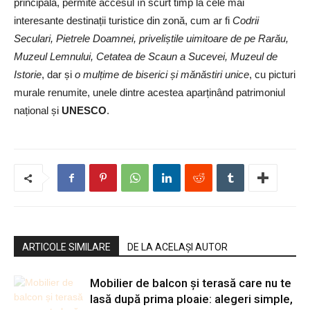
principală, permite accesul în scurt timp la cele mai
interesante destinații turistice din zonă, cum ar fi
Codrii
Seculari, Pietrele Doamnei, priveliștile uimitoare de pe Rarău,
Muzeul Lemnului, Cetatea de Scaun a Sucevei, Muzeul de
Istorie
, dar și
o mulțime de biserici și mănăstiri unice
, cu picturi
murale renumite, unele dintre acestea aparținând patrimoniul
național și
UNESCO
.
ARTICOLE SIMILARE
DE LA ACELAȘI AUTOR
Mobilier de balcon și terasă care nu te
lasă după prima ploaie: alegeri simple,