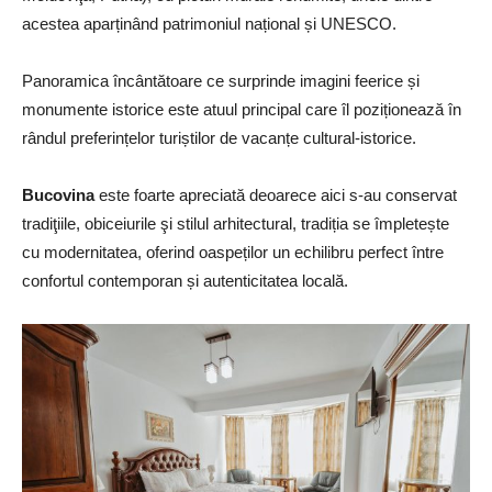
acestea aparținând patrimoniul național și UNESCO.
Panoramica încântătoare ce surprinde imagini feerice și
monumente istorice este atuul principal care îl poziționează în
rândul preferințelor turiștilor de vacanțe cultural-istorice.
Bucovina
este foarte apreciată deoarece aici s-au conservat
tradiţiile, obiceiurile şi stilul arhitectural, tradiția se împletește
cu modernitatea, oferind oaspeților un echilibru perfect între
confortul contemporan și autenticitatea locală.