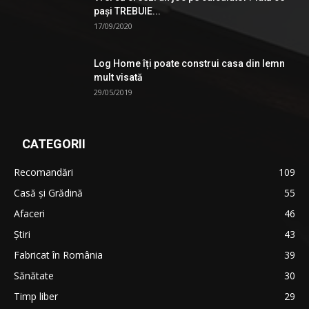
pași TREBUIE...
17/09/2020
Log Home îți poate construi casa din lemn
mult visată
29/05/2019
CATEGORII
Recomandări
109
Casă şi Grădină
55
Afaceri
46
Ştiri
43
Fabricat în România
39
Sănătate
30
Timp liber
29