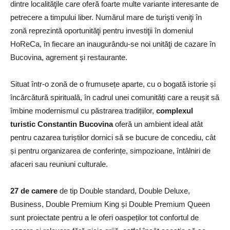
dintre localităţile care oferă foarte multe variante interesante de
petrecere a timpului liber. Numărul mare de turişti veniţi în
zonă reprezintă oportunităţi pentru investiţii în domeniul
HoReCa, în fiecare an inaugurându-se noi unităţi de cazare în
Bucovina, agrement şi restaurante.
Situat într-o zonă de o frumusețe aparte, cu o bogată istorie și
încărcătură spirituală, în cadrul unei comunități care a reușit să
îmbine modernismul cu păstrarea tradițiilor,
complexul
turistic Constantin Bucovina
oferă un ambient ideal atât
pentru cazarea turiștilor dornici să se bucure de concediu, cât
și pentru organizarea de conferințe, simpozioane, întâlniri de
afaceri sau reuniuni culturale.
27 de camere
de tip Double standard, Double Deluxe,
Business, Double Premium King și Double Premium Queen
sunt proiectate pentru a le oferi oaspeților tot confortul de