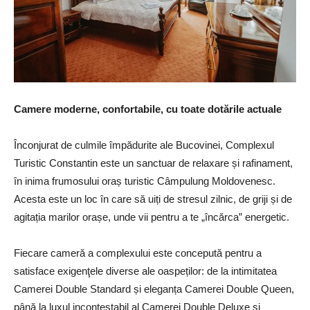
Camere moderne, confortabile, cu toate dotările actuale
Înconjurat de culmile împădurite ale Bucovinei, Complexul
Turistic Constantin este un sanctuar de relaxare și rafinament,
în inima frumosului oraș turistic Câmpulung Moldovenesc.
Acesta este un loc în care să uiți de stresul zilnic, de griji și de
agitația marilor orașe, unde vii pentru a te „încărca” energetic.
Fiecare cameră a complexului este concepută pentru a
satisface exigenţele diverse ale oaspeților: de la intimitatea
Camerei Double Standard și eleganța Camerei Double Queen,
până la luxul incontestabil al Camerei Double Deluxe și