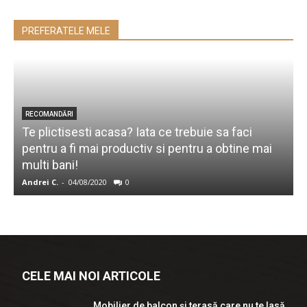
PREFERATELE MELE
RECOMANDĂRI
Te plictisesti acasa? Iata ce trebuie sa faci
pentru a fi mai productiv si pentru a obtine mai
C
multi bani!
Andrei C.
-
04/08/2020
0
e
CELE MAI NOI ARTICOLE
Mobilier de balcon și terasă care nu te lasă