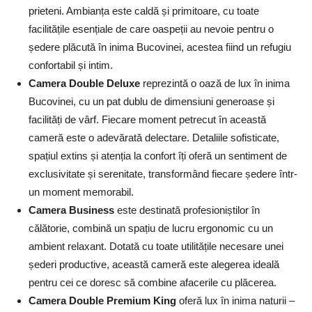
prieteni. Ambianța este caldă și primitoare, cu toate
facilitățile esențiale de care oaspeții au nevoie pentru o
ședere plăcută în inima Bucovinei, acestea fiind un refugiu
confortabil și intim.
Camera Double Deluxe
reprezintă o oază de lux în inima
Bucovinei, cu un pat dublu de dimensiuni generoase și
facilități de vârf. Fiecare moment petrecut în această
cameră este o adevărată delectare. Detaliile sofisticate,
spațiul extins și atenția la confort îți oferă un sentiment de
exclusivitate și serenitate, transformând fiecare ședere într-
un moment memorabil.
Camera Business
este destinată profesioniștilor în
călătorie, combină un spațiu de lucru ergonomic cu un
ambient relaxant. Dotată cu toate utilitățile necesare unei
șederi productive, această cameră este alegerea ideală
pentru cei ce doresc să combine afacerile cu plăcerea.
Camera Double Premium King
oferă lux în inima naturii –