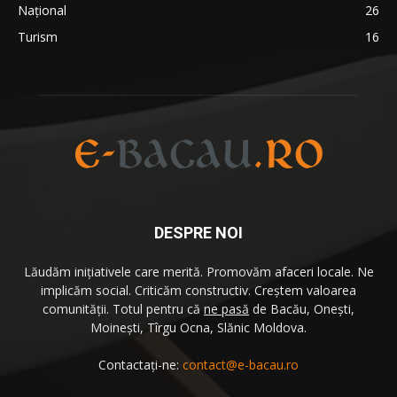
Național
26
Turism
16
DESPRE NOI
Lăudăm iniţiativele care merită. Promovăm afaceri locale. Ne
implicăm social. Criticăm constructiv. Creştem valoarea
comunităţii. Totul pentru că
ne pasă
de Bacău, Oneşti,
Moineşti, Tîrgu Ocna, Slănic Moldova.
Contactați-ne:
contact@e-bacau.ro