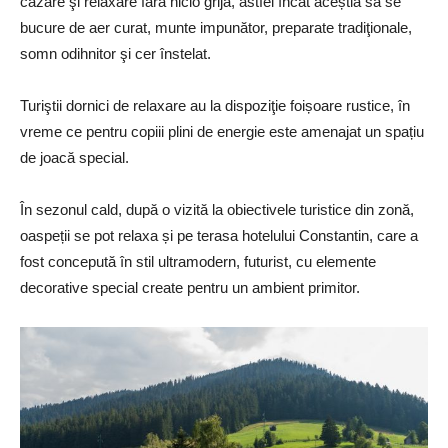
cazare şi relaxare fără nicio grijă, astfel încât aceștia să se
bucure de aer curat, munte impunător, preparate tradiţionale,
somn odihnitor şi cer înstelat.
Turiştii dornici de relaxare au la dispoziţie foișoare rustice, în
vreme ce pentru copiii plini de energie este amenajat un spațiu
de joacă special.
În sezonul cald, după o vizită la obiectivele turistice din zonă,
oaspeții se pot relaxa și pe terasa hotelului Constantin, care a
fost concepută în stil ultramodern, futurist, cu elemente
decorative special create pentru un ambient primitor.