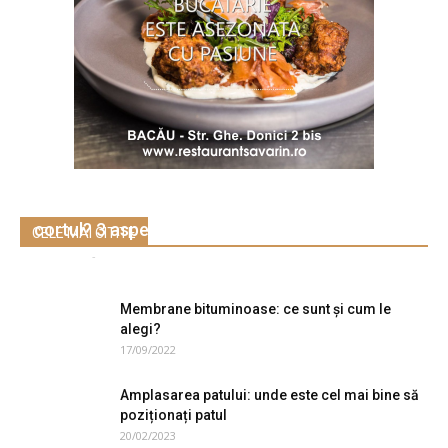
Cum te pregatesti pentru o iesire la munte cu
cortul? 3 aspecte esentiale
CELE MAI CITITE
Andrei C.
-
03/06/2020
0
Membrane bituminoase: ce sunt și cum le
alegi?
17/09/2022
Amplasarea patului: unde este cel mai bine să
poziționați patul
20/02/2023