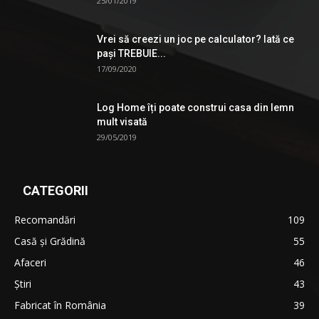
25/01/2019
Vrei să creezi un joc pe calculator? Iată ce
pași TREBUIE...
17/09/2020
Log Home îți poate construi casa din lemn
mult visată
29/05/2019
CATEGORII
Recomandări
109
Casă şi Grădină
55
Afaceri
46
Ştiri
43
Fabricat în România
39