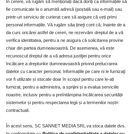
În cerere, vă rugăm să menționați dacă doriți ca informațiile să
fie comunicate la o anumită adresă (poștală sau e-mail) sau
printr-un serviciu de curierat care să asigure că veți primi
personal informațiile. Vă rugăm săa țineţi cont că, înainte de a
da curs oricărei astfel de cereri, ne rezervăm dreptul de a vă
verifica identitatea, pentru a ne asigura că solicitarea provine
chiar din partea dumneavoastră. De asemenea, vă este
recunoscut dreptul de a vă adresa justiţiei pentru orice
încălcare a drepturilor dumneavoastră privind prelucrarea
datelor cu caracter personal. Informațiile pe care ni le furnizaţi
vor fi utilizate și stocate doar în scopul pentru care le-ați
furnizat, pentru a administra, a sprijini și a evalua serviciile
noastre, inclusiv pentru a preîntâmpina încălcarea securității
sistemelor și pentru respectarea legii și a termenilor noștri
contractuali.
În acest sens, SC SANNET MEDIA SRL va stoca datele dvs.
în conformitate cu
Politica de confidențialitate a datelor cu