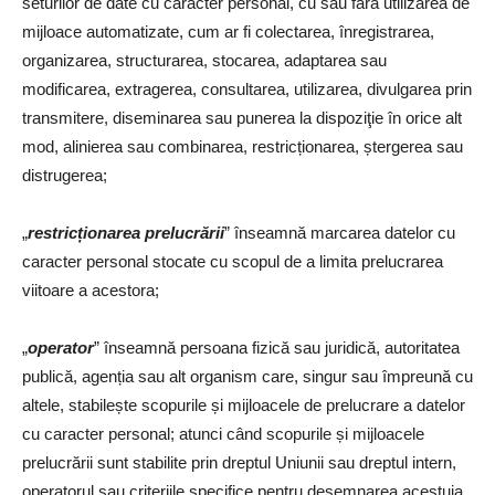
seturilor de date cu caracter personal, cu sau fără utilizarea de
mijloace automatizate, cum ar fi colectarea, înregistrarea,
organizarea, structurarea, stocarea, adaptarea sau
modificarea, extragerea, consultarea, utilizarea, divulgarea prin
transmitere, diseminarea sau punerea la dispoziţie în orice alt
mod, alinierea sau combinarea, restricționarea, ștergerea sau
distrugerea;
„
restricționarea prelucrării
” înseamnă marcarea datelor cu
caracter personal stocate cu scopul de a limita prelucrarea
viitoare a acestora;
„
operator
” înseamnă persoana fizică sau juridică, autoritatea
publică, agenția sau alt organism care, singur sau împreună cu
altele, stabilește scopurile și mijloacele de prelucrare a datelor
cu caracter personal; atunci când scopurile și mijloacele
prelucrării sunt stabilite prin dreptul Uniunii sau dreptul intern,
operatorul sau criteriile specifice pentru desemnarea acestuia