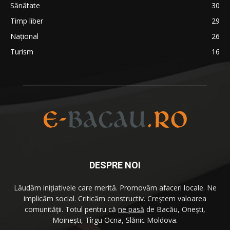
Sănătate
30
Timp liber
29
Național
26
Turism
16
DESPRE NOI
Lăudăm iniţiativele care merită. Promovăm afaceri locale. Ne
implicăm social. Criticăm constructiv. Creştem valoarea
comunităţii. Totul pentru că
ne pasă
de Bacău, Oneşti,
Moineşti, Tîrgu Ocna, Slănic Moldova.