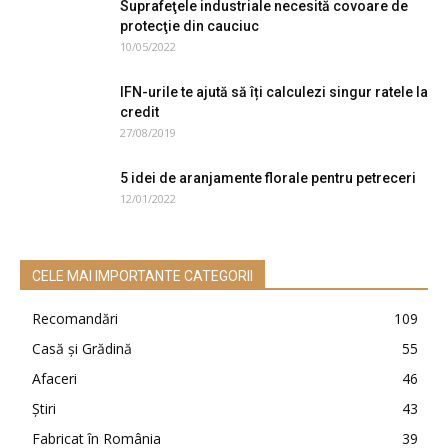
Suprafeţele industriale necesită covoare de
protecţie din cauciuc
10/05/2022
IFN-urile te ajută să îți calculezi singur ratele la
credit
27/08/2019
5 idei de aranjamente florale pentru petreceri
12/01/2022
CELE MAI IMPORTANTE CATEGORII
Recomandări
109
Casă şi Grădină
55
Afaceri
46
Ştiri
43
Fabricat în România
39