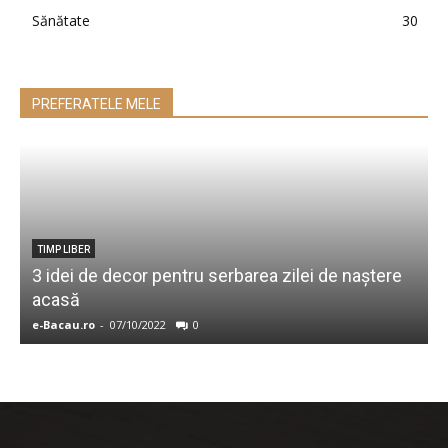
Sănătate
30
PREFERATELE MELE
TIMP LIBER
3 idei de decor pentru serbarea zilei de naștere
T
acasă
r
e-Bacau.ro
-
07/10/2022
0
A