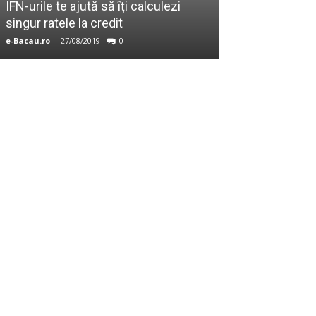
IFN-urile te ajută să îți calculezi
Vrei să creezi 
singur ratele la credit
Iată ce pași T
e-Bacau.ro
-
27/08/2019
0
Andrei C.
-
17/09/20