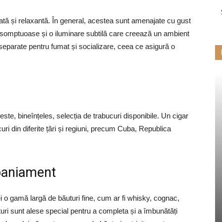
inată și relaxantă. În general, acestea sunt amenajate cu gust
ri somptuoase și o iluminare subtilă care creează un ambient
e separate pentru fumat și socializare, ceea ce asigură o
 este, bineînțeles, selecția de trabucuri disponibile. Un cigar
ri din diferite țări și regiuni, precum Cuba, Republica
paniament
ei o gamă largă de băuturi fine, cum ar fi whisky, cognac,
turi sunt alese special pentru a completa și a îmbunătăți