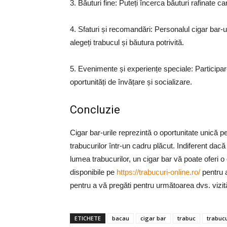
3. Băuturi fine: Puteți încerca băuturi rafinate c
4. Sfaturi și recomandări: Personalul cigar bar-u
alegeți trabucul și băutura potrivită.
5. Evenimente și experiențe speciale: Participar
oportunități de învățare și socializare.
Concluzie
Cigar bar-urile reprezintă o oportunitate unică 
trabucurilor într-un cadru plăcut. Indiferent da
lumea trabucurilor, un cigar bar vă poate oferi o
disponibile pe
https://trabucuri-online.ro/
pentru a
pentru a vă pregăti pentru următoarea dvs. vizită
ETICHETE
bacau
cigar bar
trabuc
trabucu