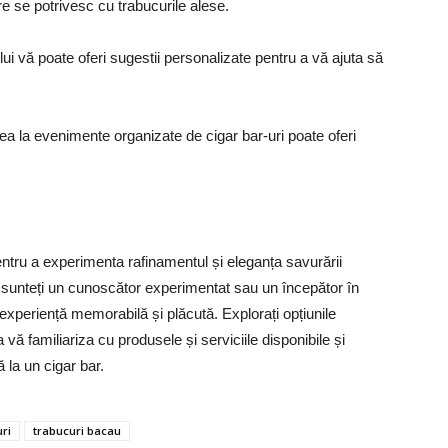
are se potrivesc cu trabucurile alese.
lui vă poate oferi sugestii personalizate pentru a vă ajuta să
ea la evenimente organizate de cigar bar-uri poate oferi
pentru a experimenta rafinamentul și eleganța savurării
că sunteți un cunoscător experimentat sau un începător în
 experiență memorabilă și plăcută. Explorați opțiunile
 vă familiariza cu produsele și serviciile disponibile și
 la un cigar bar.
ri
trabucuri bacau