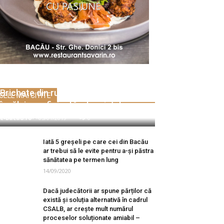
Brichete din rumeguș – pentru
CELE MAI CITITE
încălzirea eficientă a locuințelor
e-Bacau.ro
-
05/01/2019
0
Iată 5 greșeli pe care cei din Bacău
ar trebui să le evite pentru a-și păstra
sănătatea pe termen lung
14/09/2020
Dacă judecătorii ar spune părților că
există și soluția alternativă în cadrul
CSALB, ar crește mult numărul
proceselor soluționate amiabil –