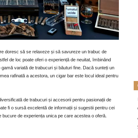
care doresc să se relaxeze și să savureze un trabuc de
astfel de loc poate oferi o experiență de neuitat, îmbinând
o gamă variată de trabucuri și băuturi fine. Dacă sunteți un
 lumea rafinată a acestora, un cigar bar este locul ideal pentru
versificată de trabucuri și accesorii pentru pasionații de
ate fi o sursă excelentă de informații și sugestii pentru cei
se bucure de experiența unica pe care acestea o oferă.