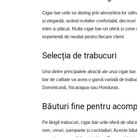
Cigar bar-urile se disting prin atmosfera lor raf
și eleganță, având mobilier confortabil, decoru
intim și plăcut. Multe cigar bar-uri oferă și zon
experiență de neuitat pentru fiecare client.
Selecția de trabucuri
Una dintre principalele atracții ale unui cigar bar
bar de calitate va avea o gamă variată de trabucu
Dominicană, Nicaragua sau Honduras.
Băuturi fine pentru acom
Pe lângă trabucuri, cigar bar-urile oferă de obic
rom, vinuri, șampanie și cocktailuri. Aceste bău