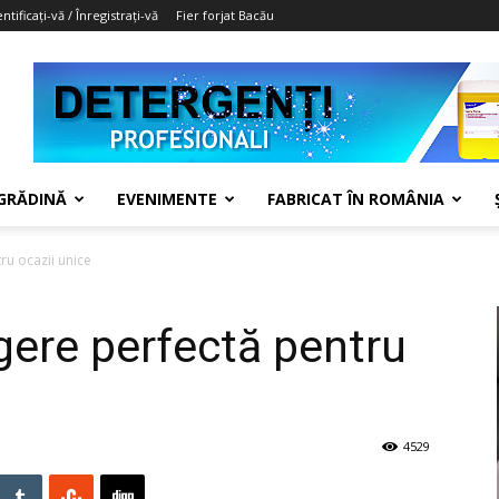
ntificați-vă / Înregistrați-vă
Fier forjat Bacău
 GRĂDINĂ
EVENIMENTE
FABRICAT ÎN ROMÂNIA
ru ocazii unice
egere perfectă pentru
4529