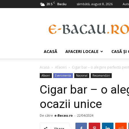
C
20.5
sâmbătă, august 8, 2026
Aute
Bacău
e-
Bacau.ro
ACASĂ
AFACERI LOCALE
CASĂ ŞI
Acasă
Afaceri
Cigar bar – o alegere perfectă pent
Afaceri
Evenimente
Național
Recomandări
Cigar bar – o al
ocazii unice
De către
e-Bacau.ro
-
22/04/2024
Share