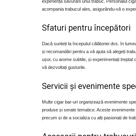
experiența savurării unui trabuc. Personalul cig
acompania trabucul ales, asigurându-vă o expe
Sfaturi pentru începători
Dacă sunteți la începutul călătoriei dvs. în lume
și recomandări pentru a vă ajuta să alegeți trabu
ușor, cu arome subtile, și experimentați trepta
vă dezvoltați gusturile.
Servicii și evenimente spe
Multe cigar bar-uri organizează evenimente speci
produse și serate tematice. Aceste evenimente of
precum și de a socializa cu alți pasionați de trab