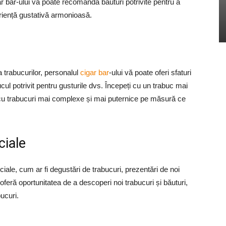
ar bar-ului vă poate recomanda băuturi potrivite pentru a
riență gustativă armonioasă.
a trabucurilor, personalul
cigar bar
-ului vă poate oferi sfaturi
cul potrivit pentru gusturile dvs. Începeți cu un trabuc mai
t cu trabucuri mai complexe și mai puternice pe măsură ce
ciale
ale, cum ar fi degustări de trabucuri, prezentări de noi
eră oportunitatea de a descoperi noi trabucuri și băuturi,
ucuri.