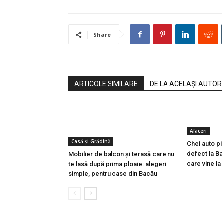
Share
ARTICOLE SIMILARE
DE LA ACELAȘI AUTOR
Afaceri
Casă şi Grădină
Chei auto p
defect la Ba
Mobilier de balcon și terasă care nu
care vine la
te lasă după prima ploaie: alegeri
simple, pentru case din Bacău