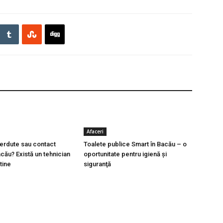
Afaceri
ierdute sau contact
Toalete publice Smart în Bacău – o
cău? Există un tehnician
oportunitate pentru igienă şi
 tine
siguranţă