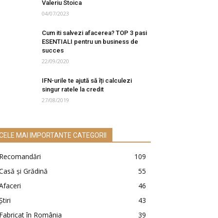
Valeriu Stoica
04/07/2023
Cum iti salvezi afacerea? TOP 3 pasi
ESENTIALI pentru un business de
succes
22/09/2020
IFN-urile te ajută să îți calculezi
singur ratele la credit
27/08/2019
CELE MAI IMPORTANTE CATEGORII
Recomandări
109
Casă şi Grădină
55
Afaceri
46
Ştiri
43
Fabricat în România
39