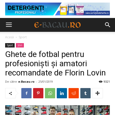
Acasă
Sport
Sport
Ştiri
Ghete de fotbal pentru
profesionişti şi amatori
recomandate de Florin Lovin
De către
e-Bacau.ro
-
25/01/2019
9321