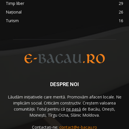
Timp liber
29
Național
26
Turism
16
DESPRE NOI
Lăudăm iniţiativele care merită. Promovăm afaceri locale. Ne
implicăm social. Criticăm constructiv. Creştem valoarea
comunităţii. Totul pentru că
ne pasă
de Bacău, Oneşti,
Moineşti, Tîrgu Ocna, Slănic Moldova.
Contactați-ne:
contact@e-bacau.ro