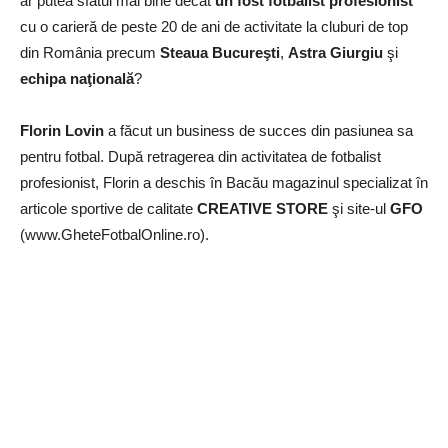
ar putea sfătui mai bine decât
un fost fotbalist profesionist
cu o carieră de peste 20 de ani de activitate la cluburi de top
din România precum
Steaua Bucureşti
,
Astra Giurgiu
şi
echipa naţională
?
Florin Lovin
a făcut un business de succes din pasiunea sa
pentru fotbal. După retragerea din activitatea de fotbalist
profesionist, Florin a deschis în Bacău magazinul specializat în
articole sportive de calitate
CREATIVE STORE
şi site-ul
GFO
(www.GheteFotbalOnline.ro).