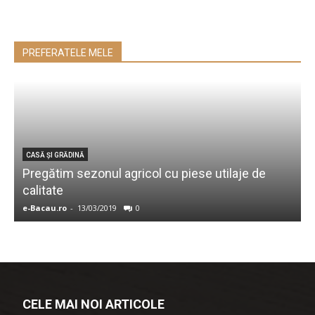
PREFERATELE MELE
CASĂ ŞI GRĂDINĂ
Pregătim sezonul agricol cu piese utilaje de
calitate
p
e-Bacau.ro
-
13/03/2019
0
A
CELE MAI NOI ARTICOLE