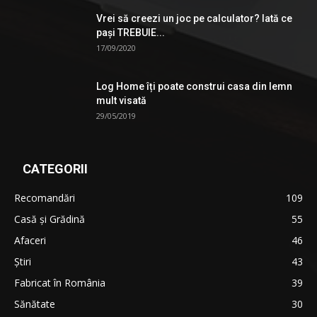
Vrei să creezi un joc pe calculator? Iată ce
pași TREBUIE...
17/09/2020
Log Home îți poate construi casa din lemn
mult visată
29/05/2019
CATEGORII
Recomandări
109
Casă şi Grădină
55
Afaceri
46
Ştiri
43
Fabricat în România
39
Sănătate
30