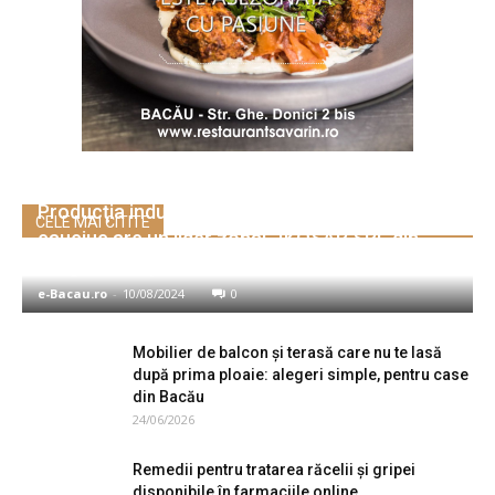
Producţia industrială de benzi şi covoare din
CELE MAI CITITE
cauciuc are un lider zonal -IKOSAR SRL din
Târgu Neamţ
e-Bacau.ro
-
10/08/2024
0
Mobilier de balcon și terasă care nu te lasă
după prima ploaie: alegeri simple, pentru case
din Bacău
24/06/2026
Remedii pentru tratarea răcelii și gripei
disponibile în farmaciile online