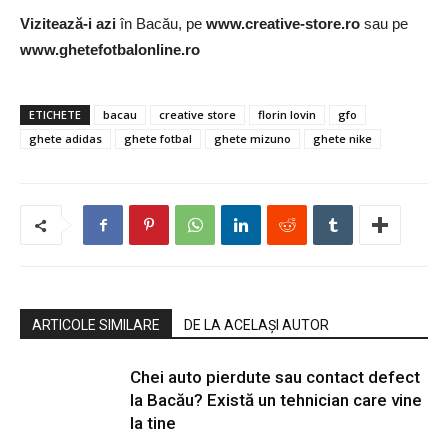
Vizitează-i azi
în Bacău, pe
www.creative-store.ro
sau pe
www.ghetefotbalonline.ro
ETICHETE
bacau
creative store
florin lovin
gfo
ghete adidas
ghete fotbal
ghete mizuno
ghete nike
ARTICOLE SIMILARE
DE LA ACELAȘI AUTOR
Chei auto pierdute sau contact defect
la Bacău? Există un tehnician care vine
la tine