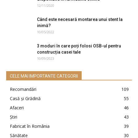
12/11/2020
Când este necesară montarea unui stent la
inimă?
10/05/2022
3 moduri în care poți folosi OSB-ul pentru
construcția casei tale
10/09/2023
CELE MAI IMPORTANTE CATEGORII
Recomandări
109
Casă şi Grădină
55
Afaceri
46
Ştiri
43
Fabricat în România
39
Sănătate
30