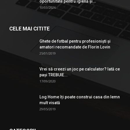
oportunitate pentru igienă şi...
10/03/2026
CELE MAI CITITE
Ghete de fotbal pentru profesionişti şi
amatori recomandate de Florin Lovin
25/01/2019
Vrei să creezi un joc pe calculator? Iată ce
pași TREBUIE...
17/09/2020
Log Home îți poate construi casa din lemn
mult visată
29/05/2019