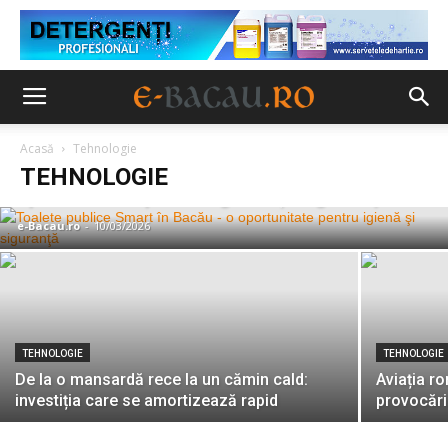
TEHNOLOGIE
Acasă
Tehnologie
Toalete publice Smart în Bacău – o
TEHNOLOGIE
oportunitate pentru igienă şi siguranţă
e-Bacau.ro
-
10/03/2026
TEHNOLOGIE
TEHNOLOGIE
De la o mansardă rece la un cămin cald:
Aviația r
investiția care se amortizează rapid
provocări 