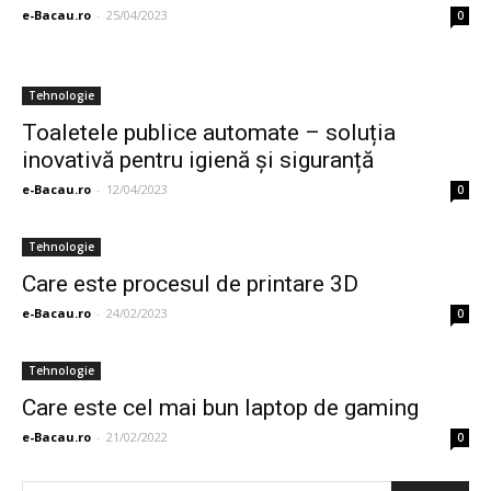
e-Bacau.ro
-
25/04/2023
0
Tehnologie
Toaletele publice automate – soluția
inovativă pentru igienă şi siguranță
e-Bacau.ro
-
12/04/2023
0
Tehnologie
Care este procesul de printare 3D
e-Bacau.ro
-
24/02/2023
0
Tehnologie
Care este cel mai bun laptop de gaming
e-Bacau.ro
-
21/02/2022
0