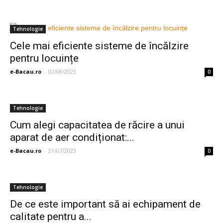
Tehnologie
Cele mai eficiente sisteme de încălzire
pentru locuințe
e-Bacau.ro
-
02/08/2023
0
Tehnologie
Cum alegi capacitatea de răcire a unui
aparat de aer condiționat:...
e-Bacau.ro
-
21/07/2023
0
Tehnologie
De ce este important să ai echipament de
calitate pentru a...