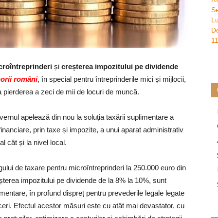
roîntreprinderi
și
creșterea impozitului pe dividende
norii români
, în special pentru întreprinderile mici și mijlocii,
 la pierderea a zeci de mii de locuri de muncă.
uvernul apelează din nou la soluția taxării suplimentare a
inanciare, prin taxe și impozite, a unui aparat administrativ
l cât și la nivel local.
ului de taxare pentru microîntreprinderi la 250.000 euro din
șterea impozitului pe dividende de la 8% la 10%, sunt
ementare, în profund dispreț pentru prevederile legale legate
faceri. Efectul acestor măsuri este cu atât mai devastator, cu