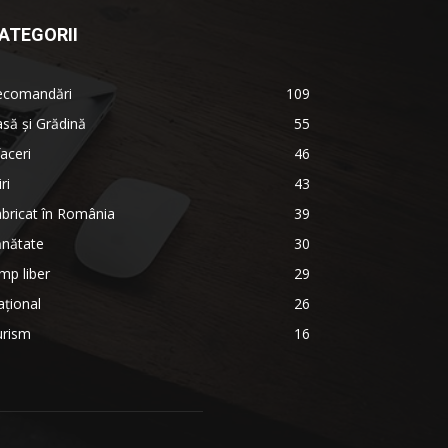
ATEGORII
ecomandări
109
să şi Grădină
55
aceri
46
iri
43
bricat în România
39
ănătate
30
mp liber
29
țional
26
urism
16