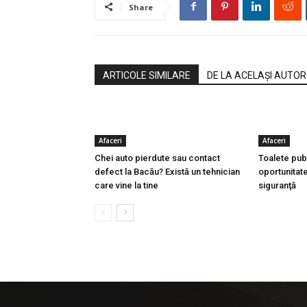
Share
ARTICOLE SIMILARE
DE LA ACELAȘI AUTOR
Afaceri
Afaceri
Chei auto pierdute sau contact
Toalete pub
defect la Bacău? Există un tehnician
oportunitate
care vine la tine
siguranţă