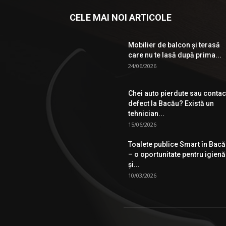
CELE MAI NOI ARTICOLE
Mobilier de balcon și terasă
care nu te lasă după prima...
24/06/2026
Chei auto pierdute sau contac
defect la Bacău? Există un
tehnician...
15/06/2026
Toalete publice Smart în Bac
– o oportunitate pentru igienă
şi...
10/03/2026