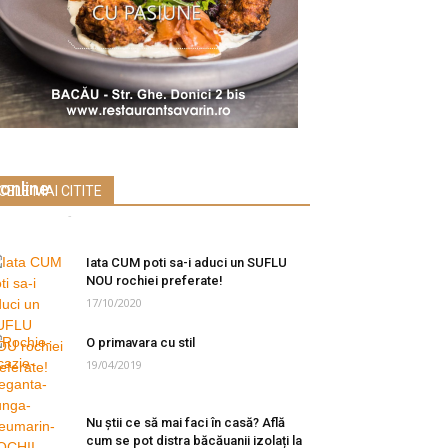
Alazet.ro – Magazinul tău
gospodăresc din Bacău acum și
online
CELE MAI CITITE
e-Bacau.ro
-
09/11/2020
0
Iata CUM poti sa-i aduci un SUFLU
NOU rochiei preferate!
17/10/2020
O primavara cu stil
19/04/2019
Nu știi ce să mai faci în casă? Află
cum se pot distra băcăuanii izolați la