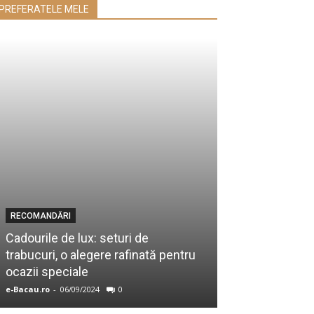
PREFERATELE MELE
RECOMANDĂRI
SĂNĂTATE
Cadourile de lux: seturi de
trabucuri, o alegere rafinată pentru
Lavanda: benef
ocazii speciale
sănătate și cu
e-Bacau.ro
-
06/09/2024
0
Iulia
-
04/09/2023