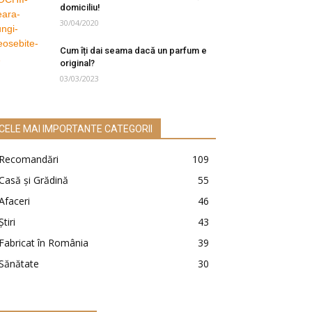
domiciliu!
30/04/2020
Cum îți dai seama dacă un parfum e
original?
03/03/2023
CELE MAI IMPORTANTE CATEGORII
Recomandări
109
Casă şi Grădină
55
Afaceri
46
Ştiri
43
Fabricat în România
39
Sănătate
30