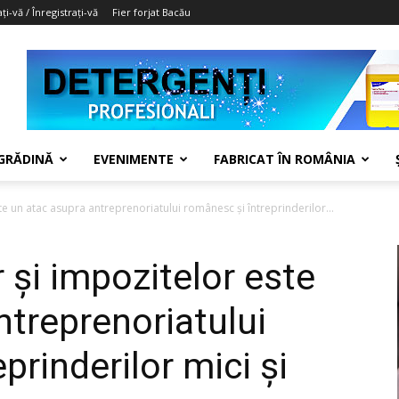
ți-vă / Înregistrați-vă
Fier forjat Bacău
 GRĂDINĂ
EVENIMENTE
FABRICAT ÎN ROMÂNIA
te un atac asupra antreprenoriatului românesc și întreprinderilor...
 și impozitelor este
ntreprenoriatului
prinderilor mici și