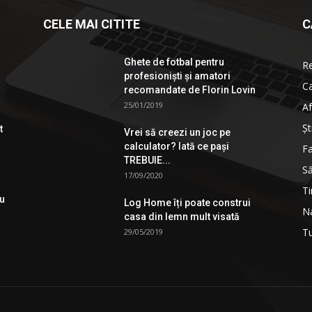
CELE MAI CITITE
C
Ghete de fotbal pentru
R
profesionişti şi amatori
Ca
recomandate de Florin Lovin
25/01/2019
Af
Şt
t
Vrei să creezi un joc pe
calculator? Iată ce pași
Fa
TREBUIE...
S
17/09/2020
Ti
ău
Log Home îți poate construi
Na
casa din lemn mult visată
T
29/05/2019