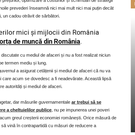
 prețurilor, optimizare a costurilor și schimbări de strategii
 noile prevederi înseamnă nici mai mult nici mai puțin decât
, un cadou otrăvit de sărbători.
rilor mici și mijlocii din România
forța de muncă din România
.
iscutate cu mediul de afaceri și nu a fost realizat niciun
 pe termen mediu și lung.
 guvernul a asigurat cetățenii și mediul de afaceri că nu va
uni care acum se dovedesc a fi neadevărate. Această lipsă
re autorități și mediul de afaceri.
bugetar, dar măsurile guvernamentale
ar trebui să se
e a cheltuielilor publice
, nu pe impunerea unei poveri
ă acum greul creșterii economiei românești. Orice măsură de
ie să vină în contrapartidă cu măsuri de reducere a