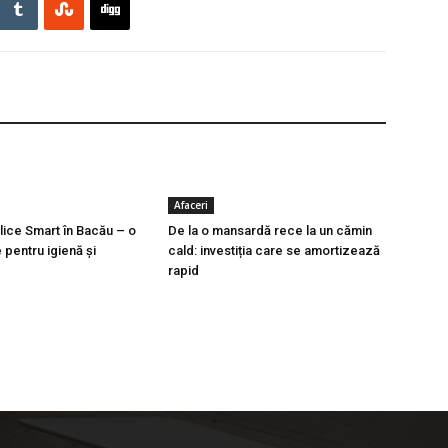
Afaceri
lice Smart în Bacău – o
De la o mansardă rece la un cămin
 pentru igienă şi
cald: investiția care se amortizează
rapid