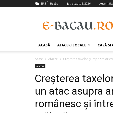
C
35.5
joi, august 6, 2026
Autentifica
Bacău
e-
Bacau.ro
ACASĂ
AFACERI LOCALE
CASĂ ŞI
Acasă
Afaceri
Creșterea taxelor și impozitelor es
Afaceri
Creșterea taxelor
un atac asupra a
românesc și între