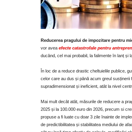
Reducerea pragului de impozitare pentru mic
vor avea
efecte catastrofale pentru antrepre
ducând, cel mai probabil, la falimente în lanț și
În loc de a reduce drastic cheltuielile publice, g
celor care au dus și până acum greul susținerii f
supradimensionat și ineficient, atât la nivel centra
Mai mult decât atât, măsurile de reducere a prag
2025 și la 100.000 euro din 2026, precum si cre
propuse a fi luate cu doar 3 zile înainte de impl
de predictibilitatea și stabilitatea mediului de a