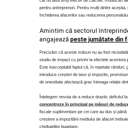
cât nu lasă timp efectiv de calcule, modificări ale
pentru antreprenori. Pentru mulți dintre aceștia,
închiderea afacerilor sau reducerea personalului
Amintim că sectorul întreprinde
angajează
peste jumătate din 
Precizăm că aceste măsuri nu au fost niciodată d
studiu de impact cu privire la efectele acestora
Este inacceptabil faptul că, în repetate rânduri,
introduce creșteri de taxe și impozite, promisi
de onestitate afectează grav întreaga relație dint
Înțelegem nevoia de a reduce drastic deficitul 
concentreze în principal pe măsuri de reducer
fiscale suplimentare pe cei care au dus și pân
creștere a impozitării mediului de afaceri trebu
cheltuielilor bugetare.