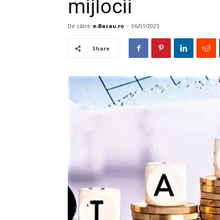
mijlocii
De către
e-Bacau.ro
-
06/01/2025
Share