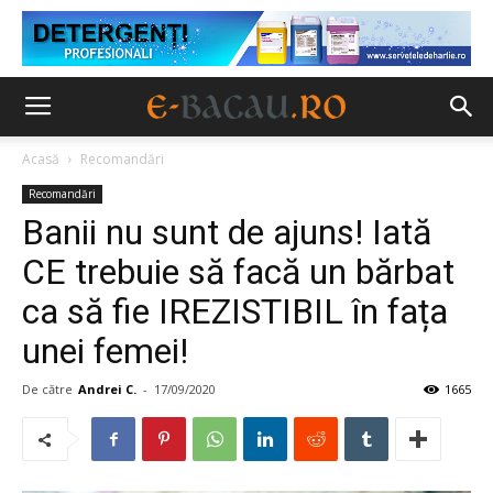
Acasă
Recomandări
Recomandări
Banii nu sunt de ajuns! Iată
CE trebuie să facă un bărbat
ca să fie IREZISTIBIL în fața
unei femei!
De către
Andrei C.
-
17/09/2020
1665