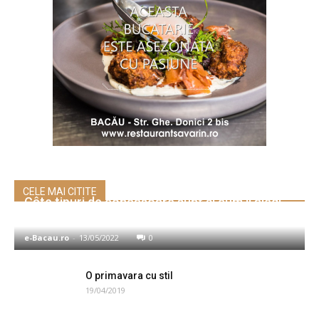
CELE MAI CITITE
Câte tipuri de concasoare sunt și cum îl alegi
pe cel potrivit nevoilor tale
e-Bacau.ro
-
13/05/2022
0
O primavara cu stil
19/04/2019