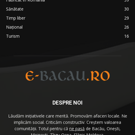
Sănătate
30
Timp liber
29
Național
26
Turism
16
DESPRE NOI
Lăudăm iniţiativele care merită. Promovăm afaceri locale. Ne
implicăm social. Criticăm constructiv. Creştem valoarea
comunităţii. Totul pentru că
ne pasă
de Bacău, Oneşti,
Moineşti, Tîrgu Ocna, Slănic Moldova.