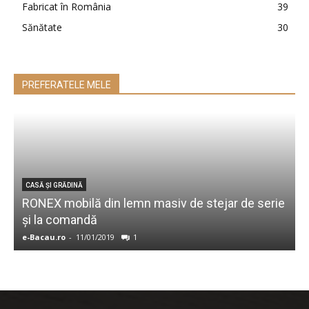
Fabricat în România
39
Sănătate
30
PREFERATELE MELE
CASĂ ŞI GRĂDINĂ
RONEX mobilă din lemn masiv de stejar de serie
D
şi la comandă
e-Bacau.ro
-
11/01/2019
1
e