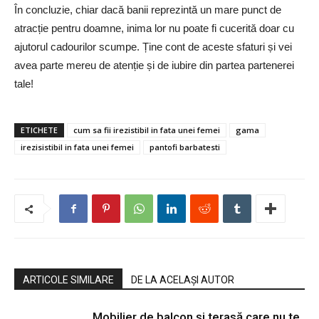
În concluzie, chiar dacă banii reprezintă un mare punct de
atracție pentru doamne, inima lor nu poate fi cucerită doar cu
ajutorul cadourilor scumpe. Ține cont de aceste sfaturi și vei
avea parte mereu de atenție și de iubire din partea partenerei
tale!
ETICHETE
cum sa fii irezistibil in fata unei femei
gama
irezisistibil in fata unei femei
pantofi barbatesti
ARTICOLE SIMILARE
DE LA ACELAȘI AUTOR
Mobilier de balcon și terasă care nu te