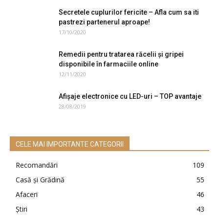
Secretele cuplurilor fericite – Afla cum sa iti
pastrezi partenerul aproape!
17/10/2020
Remedii pentru tratarea răcelii și gripei
disponibile în farmaciile online
12/11/2020
Afișaje electronice cu LED-uri – TOP avantaje
28/08/2019
CELE MAI IMPORTANTE CATEGORII
Recomandări
109
Casă şi Grădină
55
Afaceri
46
Ştiri
43