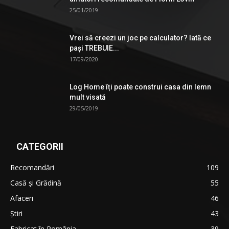
25/01/2019
Vrei să creezi un joc pe calculator? Iată ce
pași TREBUIE...
17/09/2020
Log Home îți poate construi casa din lemn
mult visată
29/05/2019
CATEGORII
Recomandări
109
Casă şi Grădină
55
Afaceri
46
Ştiri
43
Fabricat în România
39