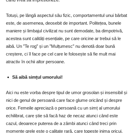
Totuși, pe lângă aspectul său fizic, comportamentul unui bărbat
este, de asemenea, deosebit de important. Politețea, bunele
maniere și limbajul civilizat nu sunt demodate, ba dimpotrivă,
acestea sunt calități esențiale, pe care oricine ar trebui să le
aibă. Un ”Te rog” și un ”Mulțumesc” nu denotă doar bună
creștere, ci îl face pe cel care le folosește să fie mult mai
atractiv în ochii altor persoane.
Să aibă simțul umorului!
Aici nu este vorba despre tipul de umor grosolan și insensibil și
nici de genul de persoană care face glume oricând și despre
orice. Femeile apreciază o persoană cu un simț al umorului
echilibrat, care știe să facă haz de necaz atunci când este
cazul, deoarece puterea de a zâmbi atunci când treci prin
momente grele este o calitate rară, care topește inima oricui.