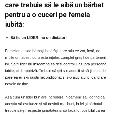
care trebuie să le aibă un bărbat
pentru a o cuceri pe femeia
iubită:
Să fie un LIDER, nu un dictator!
Femeilor le plac bărbații hotărâți, care știu ce vor, însă, de
multe ori, acest lucru este înțeles complet greșit de partenerii
lor. Să fii lider nu înseamnă să deții controlul asupra persoanei
iubite, ci dimpotrivă. Trebuie să știi s-o asculți și să ții cont de
părerea ei, s-o susții necondiționat și s-o ajuți atunci când are
nevoie de tine.
Așa cum un lider bun are încredere în oamenii săi, dorind ca
aceștia să evolueze și să devină mai buni, la fel și bărbatul
trebuie să-și respecte jumătatea și să facă tot posibilul ca ea