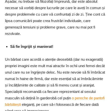
Așadar, nu trebuie să filozofați împreună, dar este absolut
necesar să vorbiți despre lucrurile pe care le aveți în comun și
despre problemele cu care vă confruntați zi de zi. Ține cont că
lipsa comunicării poate crea frustrări individuale, care
generează tensiuni și probleme grave, care nu mai pot fi
rezolvate.
Să fie îngrijit și manierat!
Un bărbat care acordă o atenție deosebită (dar nu exagerată)
propriei imagini este mult mai atractiv în ochii unei femei decât
unul care nu se îngrijește deloc. Nu este nevoie să fii îmbrăcat
numai în haine de firmă, dar este esențial să ai îmbrăcăminte
și încălțăminte de calitate și să fii mereu curat și aranjat.
Specialiștii recomandă ca fiecare reprezentant al sexului
masculin să dețină în garderobă cel puțin
o pereche de pantofi
bărbătești
eleganți, pe care să-i folosească de fiecare dată
când vrea să impresioneze.