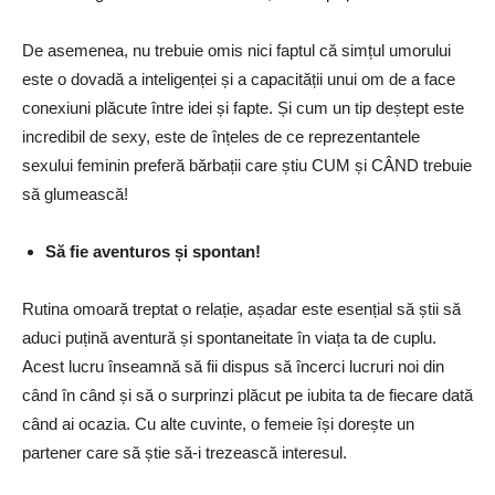
De asemenea, nu trebuie omis nici faptul că simțul umorului
este o dovadă a inteligenței și a capacității unui om de a face
conexiuni plăcute între idei și fapte. Și cum un tip deștept este
incredibil de sexy, este de înțeles de ce reprezentantele
sexului feminin preferă bărbații care știu CUM și CÂND trebuie
să glumească!
Să fie aventuros și spontan!
Rutina omoară treptat o relație, așadar este esențial să știi să
aduci puțină aventură și spontaneitate în viața ta de cuplu.
Acest lucru înseamnă să fii dispus să încerci lucruri noi din
când în când și să o surprinzi plăcut pe iubita ta de fiecare dată
când ai ocazia. Cu alte cuvinte, o femeie își dorește un
partener care să știe să-i trezească interesul.