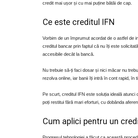
credit mai ușor și cu mai puține bătăi de cap.
Ce este creditul IFN
Vorbim de un împrumut acordat de o astfel de in
creditul bancar prin faptul că nu îți este solicitat
accesibile decât la bancă.
Nu trebuie să-ți faci dosar și nici măcar nu treb
rezolva online, iar banii îți intră în cont rapid, în 
Pe scurt, creditul IFN este soluția ideală atunci
poți restitui fără mari eforturi, cu dobânda aferen
Cum aplici pentru un cred
Progresul tehnologiei a făcut ca această proc