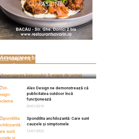
Amenajarea balconului: 5 etape de
CELE MAI CITITE
urmat
e-Bacau.ro
-
27/10/2021
0
Alex Design ne demonstrează că
publicitatea outdoor încă
funcţionează
09/01/2019
Spondilita anchilozantă: Care sunt
cauzele și simptomele
12/01/2022