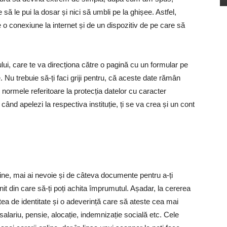
ă le pui la dosar și nici să umbli pe la ghișee. Astfel,
 o conexiune la internet și de un dispozitiv de pe care să
ului, care te va direcționa către o pagină cu un formular pe
 Nu trebuie să-ți faci griji pentru, că aceste date rămân
e normele referitoare la protecția datelor cu caracter
ând apelezi la respectiva instituție, ți se va crea și un cont
line, mai ai nevoie și de câteva documente pentru a-ți
nit din care să-ți poți achita împrumutul. Așadar, la cererea
tea de identitate și o adeverință care să ateste cea mai
salariu, pensie, alocație, indemnizație socială etc. Cele