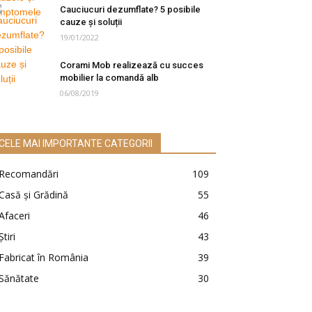
Cauciucuri dezumflate? 5 posibile
cauze și soluții
19/01/2022
Corami Mob realizează cu succes
mobilier la comandă alb
06/08/2019
CELE MAI IMPORTANTE CATEGORII
Recomandări
109
Casă şi Grădină
55
Afaceri
46
Ştiri
43
Fabricat în România
39
Sănătate
30