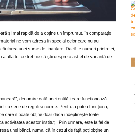
oară și mai rapidă de a obține un împrumut, în comparație
t material ne vom adresa în special celor care nu au
căutarea unei surse de finanțare. Dacă te numeri printre ei,
a afla tot ce trebuie să știi despre o astfel de variantă de
bancară”, denumire dată unei entități care funcționează
 într-o serie de reguli și norme. Pentru a putea funcționa,
 pe care îl poate obține doar dacă îndeplinește toate
 activitatea acestor instituții. Prin urmare, este la fel de
resa unei bănci, numai că în cazul de față poți obține un