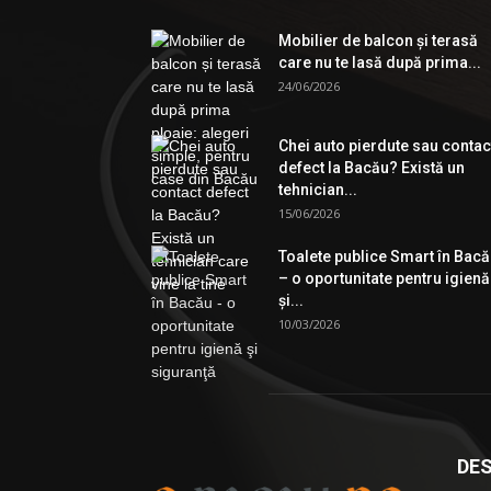
Mobilier de balcon și terasă
care nu te lasă după prima...
24/06/2026
Chei auto pierdute sau contac
defect la Bacău? Există un
tehnician...
15/06/2026
Toalete publice Smart în Bac
– o oportunitate pentru igienă
şi...
10/03/2026
DES