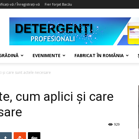
ficați-vă / Înregistrați-vă
Fier forjat Bacău
 GRĂDINĂ
EVENIMENTE
FABRICAT ÎN ROMÂNIA
ci și care sunt actele necesare
te, cum aplici și care
sare
929