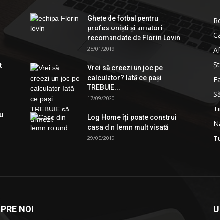
Ghete de fotbal pentru
R
profesionişti şi amatori
Ca
recomandate de Florin Lovin
25/01/2019
Af
Şt
t
Vrei să creezi un joc pe
calculator? Iată ce pași
Fa
TREBUIE...
S
17/09/2020
Ti
ău
Log Home îți poate construi
Na
casa din lemn mult visată
T
29/05/2019
PRE NOI
U