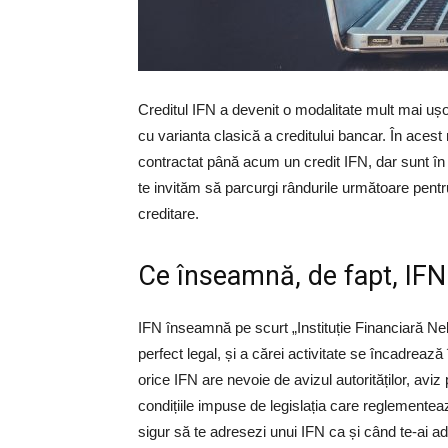
Creditul IFN a devenit o modalitate mult mai uș
cu varianta clasică a creditului bancar. În aces
contractat până acum un credit IFN, dar sunt în 
te invităm să parcurgi rândurile următoare pentru 
creditare.
Ce înseamnă, de fapt, IFN
IFN înseamnă pe scurt „Instituție Financiară Ne
perfect legal, și a cărei activitate se încadrează
orice IFN are nevoie de avizul autorităților, aviz
condițiile impuse de legislația care reglementează
sigur să te adresezi unui IFN ca și când te-ai ad