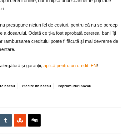
oi cererii online, dar în lipsa unui scanner le poți face
zi.
 nu presupune niciun fel de costuri, pentru că nu se percep
 a dosarului. Odată ce ți-a fost aprobată cererea, banii îți
 iar rambursarea creditului poate fi făcută și mai devreme de
mentare.
alergătură și garanții,
aplică pentru un credit IFN
!
ite bacau
credite ifn bacau
imprumuturi bacau