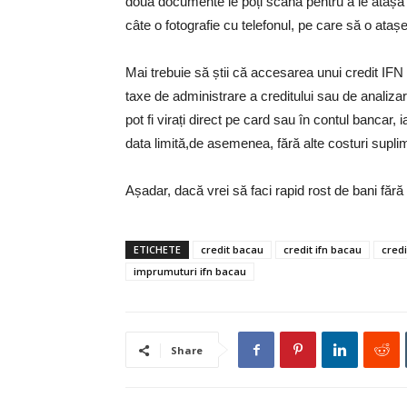
două documente le poți scana pentru a le atașa ap
câte o fotografie cu telefonul, pe care să o atașe
Mai trebuie să știi că accesarea unui credit IFN
taxe de administrare a creditului sau de analizare
pot fi virați direct pe card sau în contul bancar,
data limită,de asemenea, fără alte costuri supli
Așadar, dacă vrei să faci rapid rost de bani fără 
ETICHETE
credit bacau
credit ifn bacau
cred
imprumuturi ifn bacau
Share