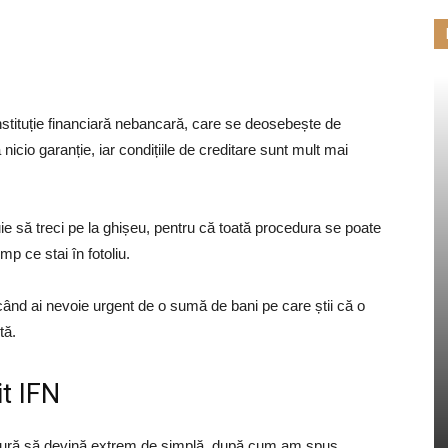
stituție financiară nebancară, care se deosebește de
ă nicio garanție, iar condițiile de creditare sunt mult mai
uie să treci pe la ghișeu, pentru că toată procedura se poate
timp ce stai în fotoliu.
 când ai nevoie urgent de o sumă de bani pe care știi că o
tă.
it IFN
edură să devină extrem de simplă, după cum am spus,