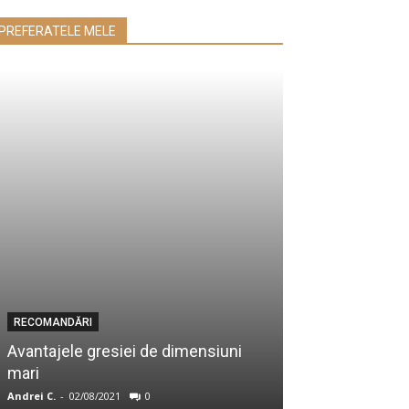
PREFERATELE MELE
RECOMANDĂRI
AFACERI
Avantajele gresiei de dimensiuni
Profesionalism
mari
servicii imobi
Andrei C.
-
02/08/2021
0
e-Bacau.ro
-
20/01/