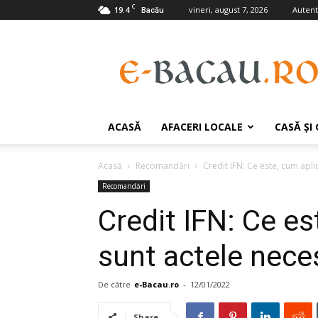
C
19.4
vineri, august 7, 2026
Autenti
Bacău
e-
Bacau.ro
ACASĂ
AFACERI LOCALE
CASĂ ŞI
Acasă
Recomandări
Credit IFN: Ce este, cum apli
Recomandări
Credit IFN: Ce es
sunt actele nece
De către
e-Bacau.ro
-
12/01/2022
Share