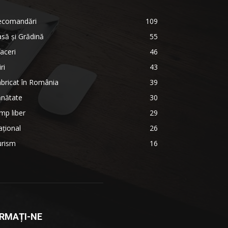
ecomandări
109
să şi Grădină
55
aceri
46
iri
43
bricat în România
39
ănătate
30
mp liber
29
țional
26
urism
16
RMAȚI-NE