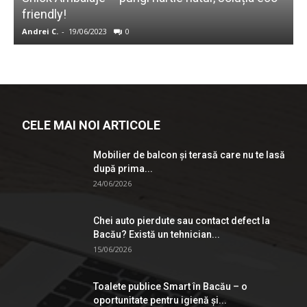
friendly!
Andrei C.
-
19/06/2023
0
A
CELE MAI NOI ARTICOLE
Mobilier de balcon și terasă care nu te lasă
după prima...
24/06/2026
Chei auto pierdute sau contact defect la
Bacău? Există un tehnician...
15/06/2026
Toalete publice Smart în Bacău – o
oportunitate pentru igienă şi...