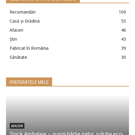
Recomandări
109
Casă şi Grădină
55
Afaceri
46
Ştiri
43
Fabricat în România
39
Sănătate
30
PREFERATELE MELE
AFACERI
Snick Ambalaje – pungi hârtie natur, soluția eco-