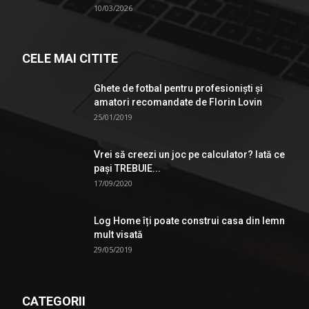
10/03/2026
CELE MAI CITITE
Ghete de fotbal pentru profesionişti şi
amatori recomandate de Florin Lovin
25/01/2019
Vrei să creezi un joc pe calculator? Iată ce
pași TREBUIE...
17/09/2020
Log Home îți poate construi casa din lemn
mult visată
29/05/2019
CATEGORII