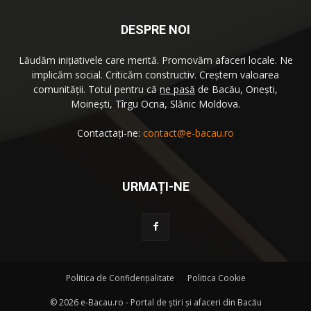
DESPRE NOI
Lăudăm iniţiativele care merită. Promovăm afaceri locale. Ne
implicăm social. Criticăm constructiv. Creştem valoarea
comunităţii. Totul pentru că
ne pasă
de Bacău, Oneşti,
Moineşti, Tîrgu Ocna, Slănic Moldova.
Contactați-ne:
contact@e-bacau.ro
URMAȚI-NE
Politica de Confidenţialitate
Politica Cookie
©
2026 e-Bacau.ro - Portal de ştiri şi afaceri din Bacău