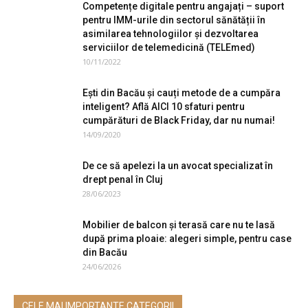
Competențe digitale pentru angajați – suport
pentru IMM-urile din sectorul sănătății în
asimilarea tehnologiilor și dezvoltarea
serviciilor de telemedicină (TELEmed)
10/11/2022
Ești din Bacău și cauți metode de a cumpăra
inteligent? Află AICI 10 sfaturi pentru
cumpărături de Black Friday, dar nu numai!
14/09/2020
De ce să apelezi la un avocat specializat în
drept penal în Cluj
28/06/2023
Mobilier de balcon și terasă care nu te lasă
după prima ploaie: alegeri simple, pentru case
din Bacău
24/06/2026
CELE MAI IMPORTANTE CATEGORII