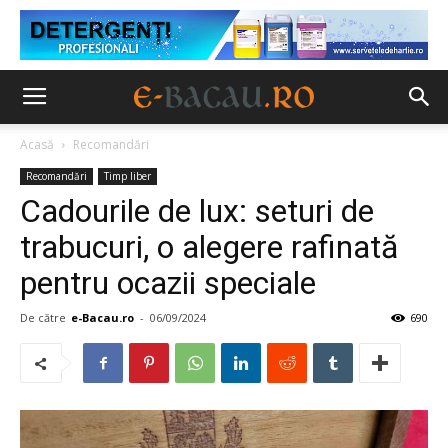
Acasă
Recomandări
Recomandări
Timp liber
Cadourile de lux: seturi de
trabucuri, o alegere rafinată
pentru ocazii speciale
De către
e-Bacau.ro
-
06/09/2024
690