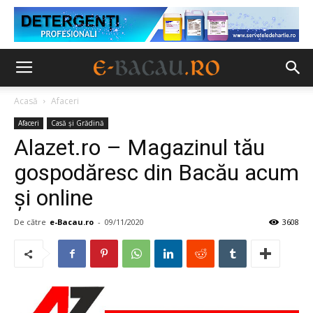
Acasă
Afaceri
Afaceri
Casă şi Grădină
Alazet.ro – Magazinul tău
gospodăresc din Bacău acum
și online
De către
e-Bacau.ro
-
09/11/2020
3608