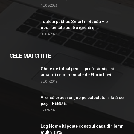
15/06/2026
Toalete publice Smart în Bacău – o
oportunitate pentru igienă şi...
10/03/2026
CELE MAI CITITE
Ghete de fotbal pentru profesionişti şi
amatori recomandate de Florin Lovin
25/01/2019
Vrei să creezi un joc pe calculator? Iată ce
pași TREBUIE...
17/09/2020
Log Home îți poate construi casa din lemn
mult visată