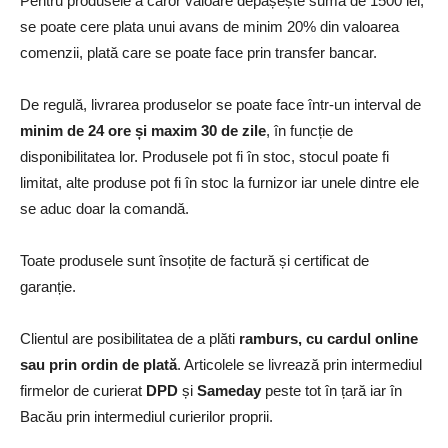
Pentru produsele a căror valoare depășește suma de 1500 lei,
se poate cere plata unui avans de minim 20% din valoarea
comenzii, plată care se poate face prin transfer bancar.
De regulă, livrarea produselor se poate face într-un interval de
minim de 24 ore și maxim 30 de zile
, în funcție de
disponibilitatea lor. Produsele pot fi în stoc, stocul poate fi
limitat, alte produse pot fi în stoc la furnizor iar unele dintre ele
se aduc doar la comandă.
Toate produsele sunt însoțite de factură și certificat de
garanție.
Clientul are posibilitatea de a plăti
ramburs, cu cardul online
sau prin ordin de plată
. Articolele se livrează prin intermediul
firmelor de curierat
DPD
și
Sameday
peste tot în țară iar în
Bacău prin intermediul curierilor proprii.