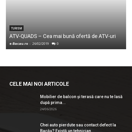
TURISM
ATV-QUADS – Cea mai bună ofertă de ATV-uri
s
e-Bacau.ro
-
26/02/2019
0
e
CELE MAI NOI ARTICOLE
Mobilier de balcon și terasă care nu te lasă
după prima...
24/06/2026
Chei auto pierdute sau contact defect la
Bacău? Există un tehnician...