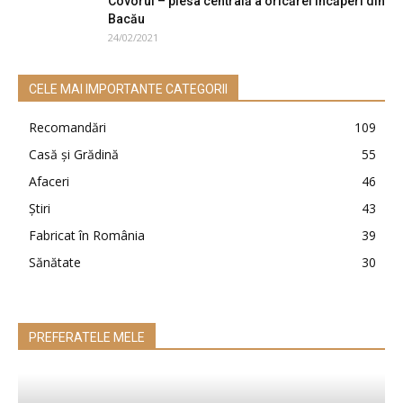
Covorul – piesa centrală a oricărei încăperi din
Bacău
24/02/2021
CELE MAI IMPORTANTE CATEGORII
Recomandări
109
Casă şi Grădină
55
Afaceri
46
Ştiri
43
Fabricat în România
39
Sănătate
30
PREFERATELE MELE