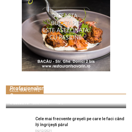
Profesionalism și Dedicaţie în servicii imobiliare
CELE MAI CITITE
Suceava
e-Bacau.ro
-
20/01/2025
0
Cele mai frecvente greșeli pe care le faci când
îți îngrijești părul
06/12/2021