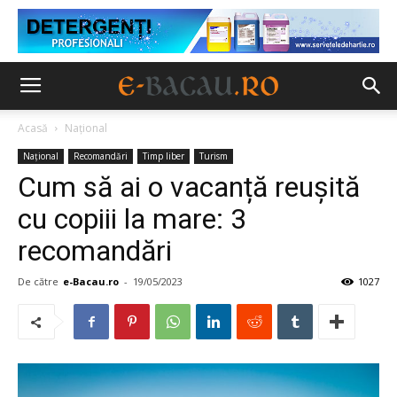
Acasă
Național
Național
Recomandări
Timp liber
Turism
Cum să ai o vacanță reușită
cu copiii la mare: 3
recomandări
De către
e-Bacau.ro
-
19/05/2023
1027