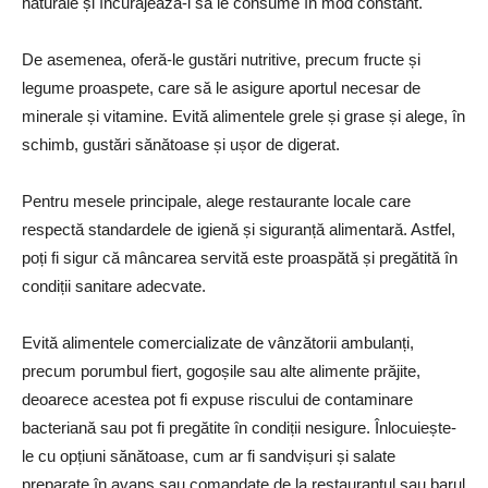
naturale și încurajează-i să le consume în mod constant.
De asemenea, oferă-le gustări nutritive, precum fructe și
legume proaspete, care să le asigure aportul necesar de
minerale și vitamine. Evită alimentele grele și grase și alege, în
schimb, gustări sănătoase și ușor de digerat.
Pentru mesele principale, alege restaurante locale care
respectă standardele de igienă și siguranță alimentară. Astfel,
poți fi sigur că mâncarea servită este proaspătă și pregătită în
condiții sanitare adecvate.
Evită alimentele comercializate de vânzătorii ambulanți,
precum porumbul fiert, gogoșile sau alte alimente prăjite,
deoarece acestea pot fi expuse riscului de contaminare
bacteriană sau pot fi pregătite în condiții nesigure. Înlocuiește-
le cu opțiuni sănătoase, cum ar fi sandvișuri și salate
preparate în avans sau comandate de la restaurantul sau barul