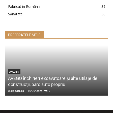
Fabricat în România
39
Sănătate
30
PREFERATELE MELE
AFACERI
AVEGO închirieri excavatoare și alte utilaje de
4
construcții, parc auto propriu
d
e-Bacau.ro
-
16/05/2019
0
e