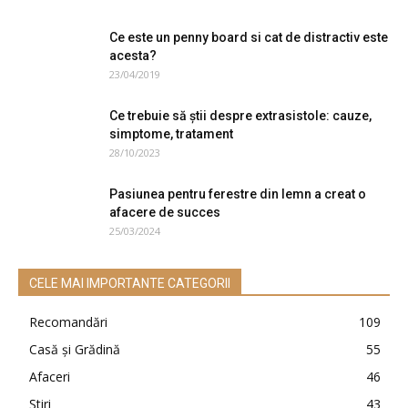
Ce este un penny board si cat de distractiv este
acesta?
23/04/2019
Ce trebuie să știi despre extrasistole: cauze,
simptome, tratament
28/10/2023
Pasiunea pentru ferestre din lemn a creat o
afacere de succes
25/03/2024
CELE MAI IMPORTANTE CATEGORII
Recomandări
109
Casă şi Grădină
55
Afaceri
46
Ştiri
43