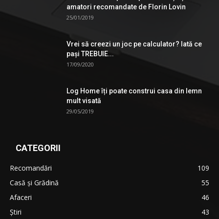
amatori recomandate de Florin Lovin
25/01/2019
Vrei să creezi un joc pe calculator? Iată ce
pași TREBUIE...
17/09/2020
Log Home îți poate construi casa din lemn
mult visată
29/05/2019
CATEGORII
Recomandări
109
Casă şi Grădină
55
Afaceri
46
Ştiri
43