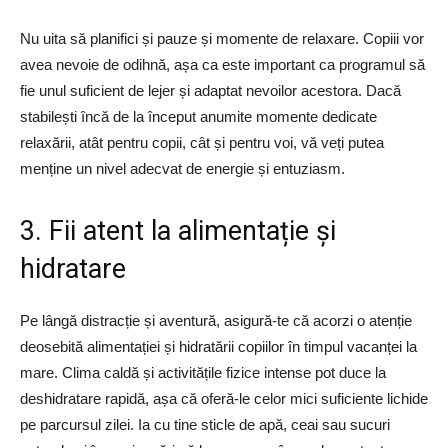
Nu uita să planifici și pauze și momente de relaxare. Copiii vor
avea nevoie de odihnă, așa ca este important ca programul să
fie unul suficient de lejer și adaptat nevoilor acestora. Dacă
stabilești încă de la început anumite momente dedicate
relaxării, atât pentru copii, cât și pentru voi, vă veți putea
menține un nivel adecvat de energie și entuziasm.
3. Fii atent la alimentație și
hidratare
Pe lângă distracție și aventură, asigură-te că acorzi o atenție
deosebită alimentației și hidratării copiilor în timpul vacanței la
mare. Clima caldă și activitățile fizice intense pot duce la
deshidratare rapidă, așa că oferă-le celor mici suficiente lichide
pe parcursul zilei. Ia cu tine sticle de apă, ceai sau sucuri