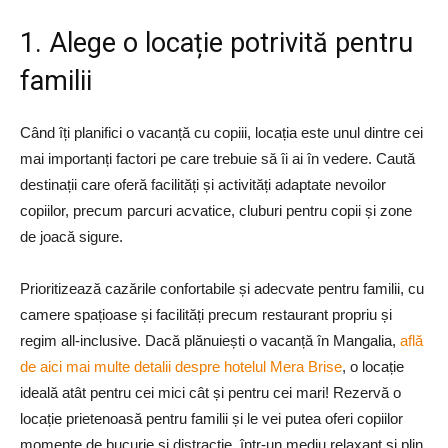
1. Alege o locație potrivită pentru
familii
Când îți planifici o vacanță cu copiii, locația este unul dintre cei
mai importanți factori pe care trebuie să îi ai în vedere. Caută
destinații care oferă facilități și activități adaptate nevoilor
copiilor, precum parcuri acvatice, cluburi pentru copii și zone
de joacă sigure.
Prioritizează cazările confortabile și adecvate pentru familii, cu
camere spațioase și facilități precum restaurant propriu și
regim all-inclusive. Dacă plănuiești o vacanță în Mangalia,
află
de aici mai multe detalii despre hotelul Mera Brise
, o locație
ideală atât pentru cei mici cât și pentru cei mari! Rezervă o
locație prietenoasă pentru familii și le vei putea oferi copiilor
momente de bucurie și distracție, într-un mediu relaxant și plin