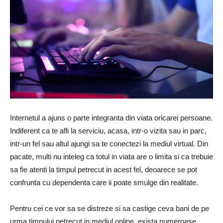
Internetul a ajuns o parte integranta din viata oricarei persoane.
Indiferent ca te afli la serviciu, acasa, intr-o vizita sau in parc,
intr-un fel sau altul ajungi sa te conectezi la mediul virtual. Din
pacate, multi nu inteleg ca totul in viata are o limita si ca trebuie
sa fie atenti la timpul petrecut in acest fel, deoarece se pot
confrunta cu dependenta care ii poate smulge din realitate.
Pentru cei ce vor sa se distreze si sa castige ceva bani de pe
urma timpului petrecut in mediul online, exista numeroase