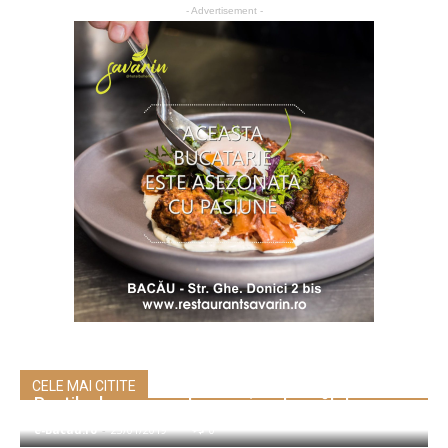
- Advertisement -
CELE MAI CITITE
Pastile de sare pentru mașina de spălat vase
e-Bacau.ro
-
23/01/2019
0