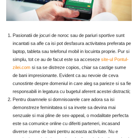
Pasionatii de jocuri de noroc sau de pariuri sportive sunt
incantati sa afle ca isi pot desfasura activitatea preferata pe
laptop, tableta sau telefonul mobil in locuinta proprie. Pur si
simplu, tot ce au de facut este sa acceseze
site-ul Pontul-
zilei.com
si sa se distreze copios, chiar sa castige sume
de bani impresionante. Evident ca au nevoie de ceva
cunostinte despre domeniul in care aleg sa parieze si sa fie
responsabili in legatura cu bugetul aferent acestei distractii;
Pentru doamnele si domnisoarele care adora sa isi
demonstreze feminitatea si sa invete sa devina mai
senzuale si mai pline de sex-appeal, o modalitate perfecta
este sa comunice online cu diferiti parteneri, incasand
diverse sume de bani pentru aceasta activitate. Nu e