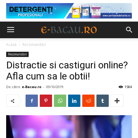
Acasă
Recomandări
Recomandări
Distractie si castiguri online?
Afla cum sa le obtii!
De către
e-Bacau.ro
-
09/10/2019
1584