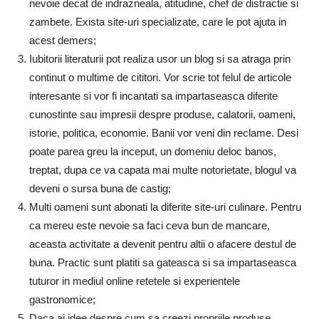
nevoie decat de indrazneala, atitudine, chef de distractie si
zambete. Exista site-uri specializate, care le pot ajuta in
acest demers;
Iubitorii literaturii pot realiza usor un blog si sa atraga prin
continut o multime de cititori. Vor scrie tot felul de articole
interesante si vor fi incantati sa impartaseasca diferite
cunostinte sau impresii despre produse, calatorii, oameni,
istorie, politica, economie. Banii vor veni din reclame. Desi
poate parea greu la inceput, un domeniu deloc banos,
treptat, dupa ce va capata mai multe notorietate, blogul va
deveni o sursa buna de castig;
Multi oameni sunt abonati la diferite site-uri culinare. Pentru
ca mereu este nevoie sa faci ceva bun de mancare,
aceasta activitate a devenit pentru altii o afacere destul de
buna. Practic sunt platiti sa gateasca si sa impartaseasca
tuturor in mediul online retetele si experientele
gastronomice;
Daca ai idee despre cum sa creezi propriile produse