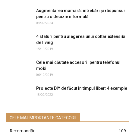
Augmentarea mamară: întrebări și răspunsuri
pentru o decizie informată
08/07/2024
4 sfaturi pentru alegerea unui coltar extensibil
de living
15/11/2019
Cele mai căutate accesorii pentru telefonul
mobil
06/12/2019
Proiecte DIY de făcut în timpul liber: 4 exemple
18/02/2022
CELE MAI IMPORTANTE CATEGORII
Recomandări
109