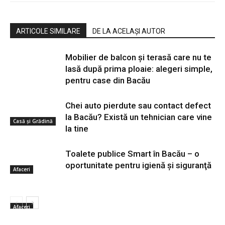
ARTICOLE SIMILARE
DE LA ACELAȘI AUTOR
Mobilier de balcon și terasă care nu te
lasă după prima ploaie: alegeri simple,
pentru case din Bacău
Chei auto pierdute sau contact defect
la Bacău? Există un tehnician care vine
Casă şi Grădină
la tine
Toalete publice Smart în Bacău – o
oportunitate pentru igienă şi siguranţă
Afaceri
Afaceri