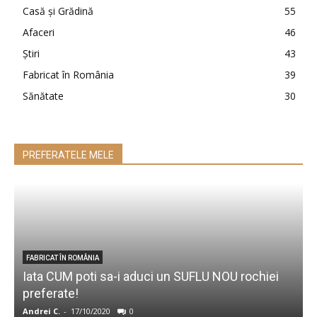
Casă şi Grădină
55
Afaceri
46
Ştiri
43
Fabricat în România
39
Sănătate
30
PREFERATELE MELE
P
FABRICAT ÎN ROMÂNIA
Iata CUM poti sa-i aduci un SUFLU NOU rochiei
c
preferate!
Andrei C.
-
17/10/2020
0
e