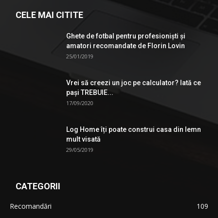
CELE MAI CITITE
Ghete de fotbal pentru profesionişti şi
amatori recomandate de Florin Lovin
25/01/2019
Vrei să creezi un joc pe calculator? Iată ce
pași TREBUIE...
17/09/2020
Log Home îți poate construi casa din lemn
mult visată
29/05/2019
CATEGORII
Recomandări
109