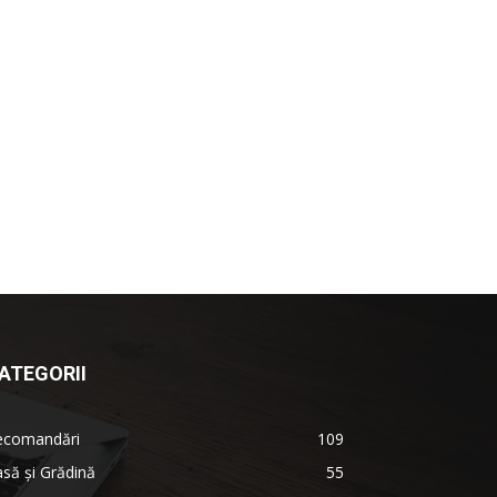
ATEGORII
ecomandări
109
să şi Grădină
55