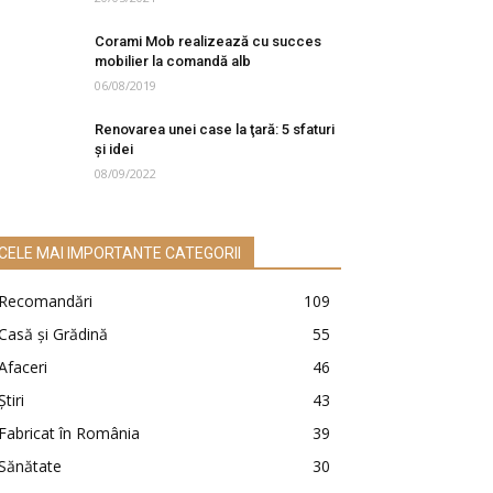
Corami Mob realizează cu succes
mobilier la comandă alb
06/08/2019
Renovarea unei case la ţară: 5 sfaturi
şi idei
08/09/2022
CELE MAI IMPORTANTE CATEGORII
Recomandări
109
Casă şi Grădină
55
Afaceri
46
Ştiri
43
Fabricat în România
39
Sănătate
30