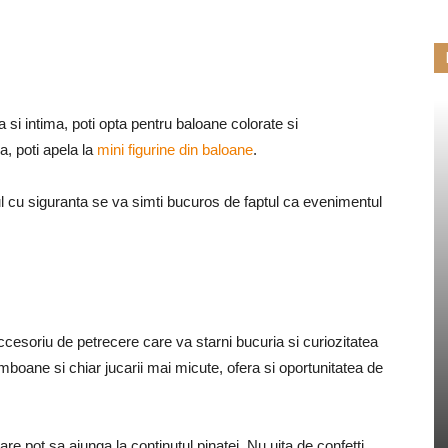
 si intima, poti opta pentru baloane colorate si
, poti apela la
mini figurine din baloane
.
ul cu siguranta se va simti bucuros de faptul ca evenimentul
ccesoriu de petrecere care va starni bucuria si curiozitatea
omboane si chiar jucarii mai micute, ofera si oportunitatea de
are pot sa ajunga la continutul pinatei. Nu uita de confetti