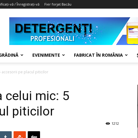
ficați-vă / Înregistrați-vă
Fier forjat Bacău
 GRĂDINĂ
EVENIMENTE
FABRICAT ÎN ROMÂNIA
 accesorii pe placul piticilor
 celui mic: 5
l piticilor
1212