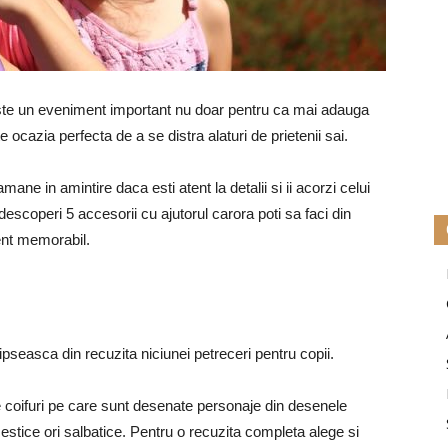
este un eveniment important nu doar pentru ca mai adauga
ste ocazia perfecta de a se distra alaturi de prietenii sai.
ane in amintire daca esti atent la detalii si ii acorzi celui
 descoperi 5 accesorii cu ajutorul carora poti sa faci din
ent memorabil.
lipseasca din recuzita niciunei petreceri pentru copii.
ege coifuri pe care sunt desenate personaje din desenele
stice ori salbatice. Pentru o recuzita completa alege si