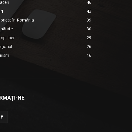
aceri
46
iri
43
bricat în România
39
ănătate
30
mp liber
29
țional
26
urism
16
RMAȚI-NE