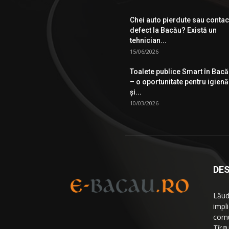
Chei auto pierdute sau contac
defect la Bacău? Există un
tehnician...
15/06/2026
Toalete publice Smart în Bac
– o oportunitate pentru igienă
şi...
10/03/2026
DES
Lăud
impl
comu
Tîrg