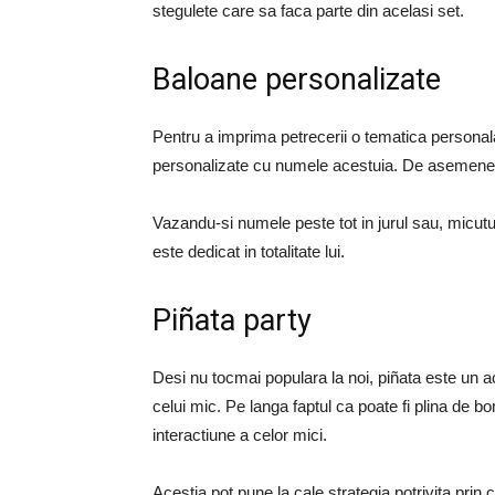
stegulete care sa faca parte din acelasi set.
Baloane personalizate
Pentru a imprima petrecerii o tematica personala
personalizate cu numele acestuia. De asemenea
Vazandu-si numele peste tot in jurul sau, micut
este dedicat in totalitate lui.
Piñata party
Desi nu tocmai populara la noi, piñata este un a
celui mic. Pe langa faptul ca poate fi plina de b
interactiune a celor mici.
Acestia pot pune la cale strategia potrivita prin c