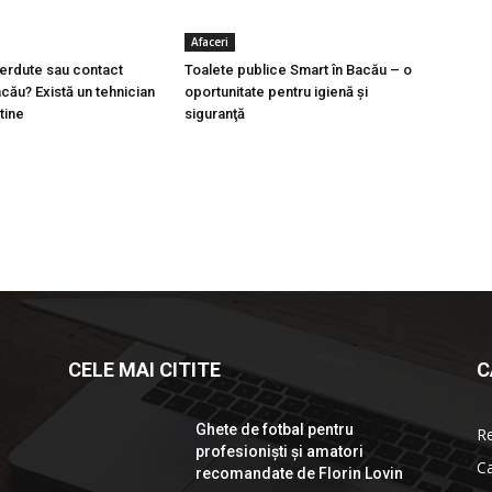
Afaceri
ierdute sau contact
Toalete publice Smart în Bacău – o
cău? Există un tehnician
oportunitate pentru igienă şi
 tine
siguranţă
CELE MAI CITITE
C
Ghete de fotbal pentru
R
profesionişti şi amatori
Ca
recomandate de Florin Lovin