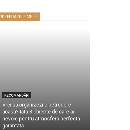
PREFERATELE MELE
RECOMANDĂRI
FABRICAT ÎN ROMÂ
Vrei sa organizezi o petrecere
acasa? Iata 3 obiecte de care ai
Paşte 2025 –
nevoie pentru atmosfera perfecta
Cozonaci şi Pa
garantata
moldovenești