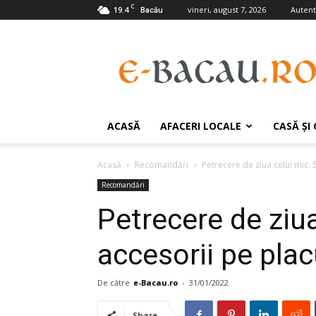
C
19.4
vineri, august 7, 2026
Autenti
Bacău
e-
Bacau.ro
ACASĂ
AFACERI LOCALE
CASĂ ŞI
Acasă
Recomandări
Petrecere de ziua celui mic: 5
Recomandări
Petrecere de ziua
accesorii pe placu
De către
e-Bacau.ro
-
31/01/2022
Share