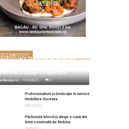
CELE MAI CITITE
AVEGO HOLDING Bacău execută
demolări, excavaţii, terasamente şi
închiriază utilaje cu operator
e-Bacau.ro
-
17/04/2025
0
Profesionalism și Dedicaţie în servicii
imobiliare Suceava
20/01/2025
Părăsește blocul și alege o casă din
lemn construită de Mobina
20/05/2021