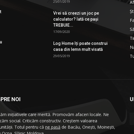
25/01/2019
Af
Şt
t
Vrei să creezi un joc pe
calculator? Iată ce pași
Fa
TREBUIE...
S
17/09/2020
Ti
ău
Log Home îți poate construi
Na
casa din lemn mult visată
T
29/05/2019
PRE NOI
U
ăm iniţiativele care merită. Promovăm afaceri locale. Ne
icăm social. Criticăm constructiv. Creştem valoarea
nităţii. Totul pentru că
ne pasă
de Bacău, Oneşti, Moineşti,
u Ocna, Slănic Moldova.