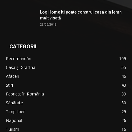
Log Home îți poate construi casa din lemn
mult visată
29/05/2019
CATEGORII
Recomandări
109
Casă şi Grădină
55
Afaceri
46
Ştiri
43
Fabricat în România
39
Sănătate
30
Timp liber
29
Național
26
Turism
16