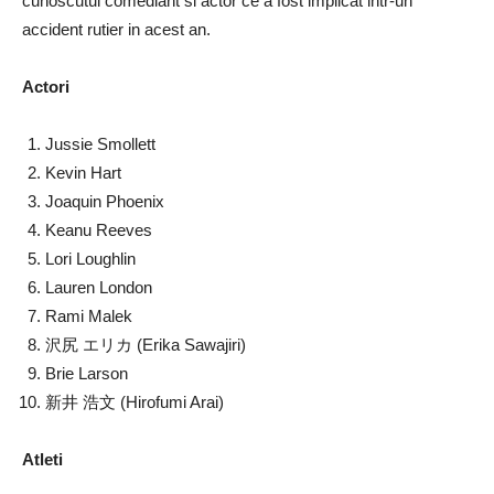
cunoscutul comediant si actor ce a fost implicat intr-un
accident rutier in acest an.
Actori
Jussie Smollett
Kevin Hart
Joaquin Phoenix
Keanu Reeves
Lori Loughlin
Lauren London
Rami Malek
沢尻 エリカ (
Erika Sawajiri)
Brie Larson
新井 浩文 (Hirofumi Arai)
Atleti