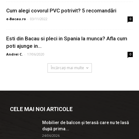
Cum alegi covorul PVC potrivit? 5 recomandări
e-Bacau.ro
-
03/11/2022
0
Esti din Bacau si pleci in Spania la munca? Afla cum
poti ajunge in...
Andrei C.
-
17/06/2020
0
Încărcați mai multe
CELE MAI NOI ARTICOLE
Mobilier de balcon și terasă care nu te lasă
după prima...
24/06/2026