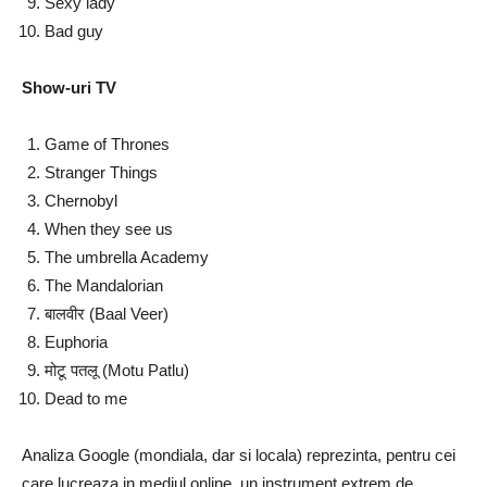
Sexy lady
Bad guy
Show-uri TV
Game of Thrones
Stranger Things
Chernobyl
When they see us
The umbrella Academy
The Mandalorian
बालवीर (
Baal Veer)
Euphoria
मोटू पतलू (Motu Patlu)
Dead to me
Analiza Google (mondiala, dar si locala) reprezinta, pentru cei
care lucreaza in mediul online, un instrument extrem de