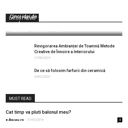
Cinci idei de amenajare a locuinței în stil
LATEST NEWS
modern
e-Bacau.ro
-
29/11/2021
0
Revigorarea Ambianței de Toamnă Metode
Creative de Înnoire a Interiorului
27/08/2024
De ce să folosim farfurii din ceramică
24/02/2022
MUST READ
Cat timp va pluti balonul meu?
e-Bacau.ro
-
07/05/2019
0