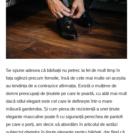
Se spune adesea că bărbații nu petrec la fel de mult timp în
fața oglinzii precum femeile, însă de cele mai multe ori aceștia
au tendința de a contrazice afirmația. Există o mulțime de
domni preocupați de ținutele pe care le poartă, cu atât mai mult
dacă stilul elegant este cel care le definește într-o mare
măsură garderoba. Și cum piesa de rezistență a unei ținute
elegante masculine poate fi cu siguranță perechea de pantofi
pe care o porți, am decis să abordăm în articolul de astăzi
subiectul ghetelor în ținute elegante pentru bărbați, dar fiind că