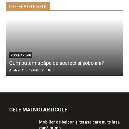
PREFERATELE MELE
I
RECOMANDĂRI
Cum putem scăpa de șoareci și șobolani?
c
Andrei C.
-
12/04/2021
0
e
CELE MAI NOI ARTICOLE
Mobilier de balcon și terasă care nu te lasă
după prima...