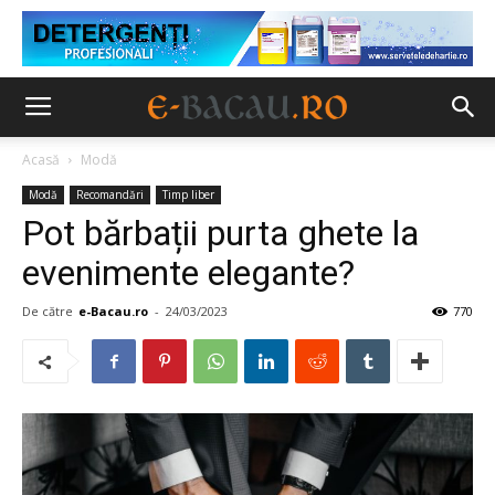
Acasă
Modă
Modă
Recomandări
Timp liber
Pot bărbații purta ghete la
evenimente elegante?
De către
e-Bacau.ro
-
24/03/2023
770