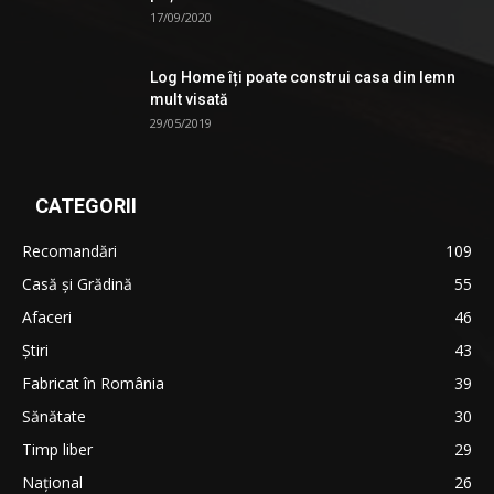
17/09/2020
Log Home îți poate construi casa din lemn
mult visată
29/05/2019
CATEGORII
Recomandări
109
Casă şi Grădină
55
Afaceri
46
Ştiri
43
Fabricat în România
39
Sănătate
30
Timp liber
29
Național
26