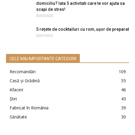
domiciliu? Iata 5 activitati care te vor ajuta sa
scapi de stres!
30/03/2020
5 rețete de cocktailuri cu rom, ușor de preparat
28/07/2023
CELE MAI IMPORTANTE CATEGORII
Recomandări
109
Casă şi Grădină
55
Afaceri
46
Ştiri
43
Fabricat în România
39
Sănătate
30