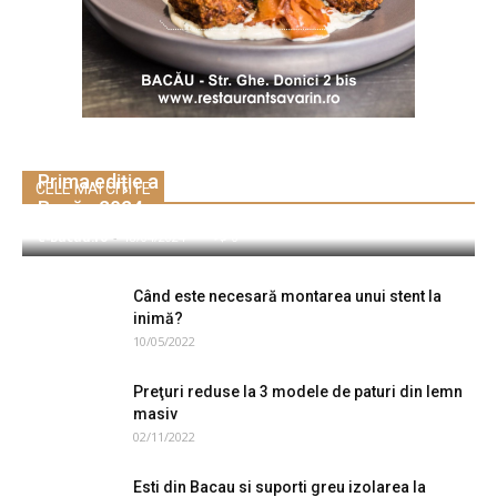
Prima ediţie a Festivalului „Insula de Blues”
CELE MAI CITITE
Bacău 2024
e-Bacau.ro
-
18/04/2024
0
Când este necesară montarea unui stent la
inimă?
10/05/2022
Preţuri reduse la 3 modele de paturi din lemn
masiv
02/11/2022
Esti din Bacau si suporti greu izolarea la