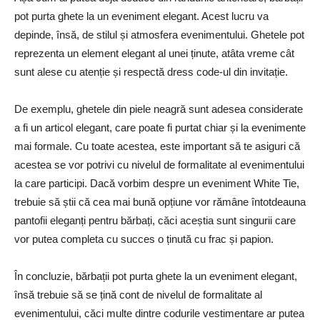
pot purta ghete la un eveniment elegant. Acest lucru va
depinde, însă, de stilul și atmosfera evenimentului. Ghetele pot
reprezenta un element elegant al unei ținute, atâta vreme cât
sunt alese cu atenție și respectă dress code-ul din invitație.
De exemplu, ghetele din piele neagră sunt adesea considerate
a fi un articol elegant, care poate fi purtat chiar și la evenimente
mai formale. Cu toate acestea, este important să te asiguri că
acestea se vor potrivi cu nivelul de formalitate al evenimentului
la care participi. Dacă vorbim despre un eveniment White Tie,
trebuie să știi că cea mai bună opțiune vor rămâne întotdeauna
pantofii eleganți pentru bărbați, căci aceștia sunt singurii care
vor putea completa cu succes o ținută cu frac și papion.
În concluzie, bărbații pot purta ghete la un eveniment elegant,
însă trebuie să se țină cont de nivelul de formalitate al
evenimentului, căci multe dintre codurile vestimentare ar putea