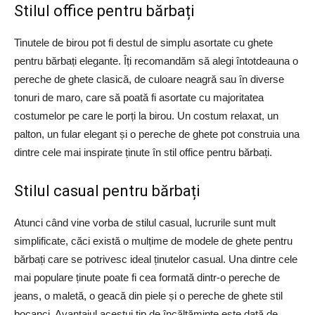
Stilul office pentru bărbați
Tinutele de birou pot fi destul de simplu asortate cu ghete
pentru bărbați elegante. Îți recomandăm să alegi întotdeauna o
pereche de ghete clasică, de culoare neagră sau în diverse
tonuri de maro, care să poată fi asortate cu majoritatea
costumelor pe care le porți la birou. Un costum relaxat, un
palton, un fular elegant și o pereche de ghete pot construia una
dintre cele mai inspirate ținute în stil office pentru bărbați.
Stilul casual pentru bărbați
Atunci când vine vorba de stilul casual, lucrurile sunt mult
simplificate, căci există o mulțime de modele de ghete pentru
bărbați care se potrivesc ideal ținutelor casual. Una dintre cele
mai populare ținute poate fi cea formată dintr-o pereche de
jeans, o maletă, o geacă din piele și o pereche de ghete stil
bocanci. Avantajul acestui tip de încălțăminte este dată de