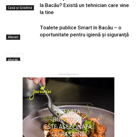
la Bacău? Există un tehnician care vine
Casă şi Grădină
la tine
Toalete publice Smart în Bacău – o
oportunitate pentru igienă şi siguranţă
Afaceri
Afaceri
- Advertisement -