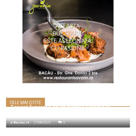
CELE MAI CITITE
Servicii funerare de tip pompe funebre şi
Repatrieri din străinătate
e-Bacau.ro
-
27/08/2025
0