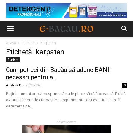
Acasă
Etichete
Karpaten
Etichetă: karpaten
Turism
Cum pot cei din Bacău să adune BANII
necesari pentru a...
Andrei C.
-
23/03/2020
0
Puțini oameni ar putea spune că nu le place să călătorească. Există
o anumită sete de cunoaștere, experimentare și evoluție, care îi
determină pe...
- Advertisement -