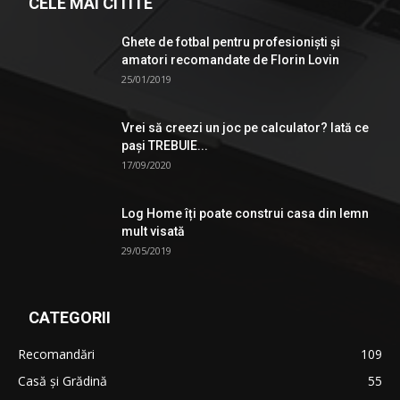
CELE MAI CITITE
Ghete de fotbal pentru profesionişti şi
amatori recomandate de Florin Lovin
25/01/2019
Vrei să creezi un joc pe calculator? Iată ce
pași TREBUIE...
17/09/2020
Log Home îți poate construi casa din lemn
mult visată
29/05/2019
CATEGORII
Recomandări
109
Casă şi Grădină
55