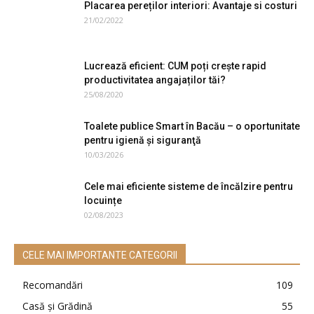
Placarea pereților interiori: Avantaje si costuri
21/02/2022
Lucrează eficient: CUM poți crește rapid
productivitatea angajaților tăi?
25/08/2020
Toalete publice Smart în Bacău – o oportunitate
pentru igienă şi siguranţă
10/03/2026
Cele mai eficiente sisteme de încălzire pentru
locuințe
02/08/2023
CELE MAI IMPORTANTE CATEGORII
Recomandări
109
Casă şi Grădină
55