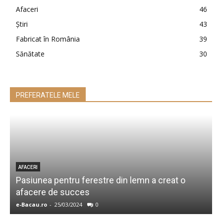
Afaceri
46
Ştiri
43
Fabricat în România
39
Sănătate
30
PREFERATELE MELE
AFACERI
Pasiunea pentru ferestre din lemn a creat o
afacere de succes
D
e-Bacau.ro
-
25/03/2024
0
A