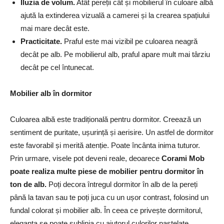
Iluzia de volum.
Atât pereții cât și mobilierul în culoare albă
ajută la extinderea vizuală a camerei și la crearea spațiului
mai mare decât este.
Practicitate.
Praful este mai vizibil pe culoarea neagră
decât pe alb. Pe mobilierul alb, praful apare mult mai târziu
decât pe cel întunecat.
Mobilier alb în dormitor
Culoarea albă este tradițională pentru dormitor. Creează un
sentiment de puritate, ușurință și aerisire. Un astfel de dormitor
este favorabil și merită atenție. Poate încânta inima tuturor.
Prin urmare, visele pot deveni reale, deoarece
Corami Mob
poate realiza multe piese de mobilier pentru dormitor în
ton de alb.
Poți decora întregul dormitor în alb de la pereți
până la tavan sau te poți juca cu un ușor contrast, folosind un
fundal colorat și mobilier alb. În ceea ce privește dormitorul,
eleganța se poate sublinia cu ajutorul culorilor pastelate