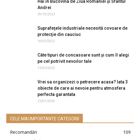
Hai în Bucovina de Ziua României şi Sfântul
Andrei
30/10/2023
Suprafeţele industriale necesită covoare de
protecţie din cauciuc
10/05/2022
Câte tipuri de concasoare sunt și cum îl alegi
pe cel potrivit nevoilor tale
13/05/2022
Vrei sa organizezi o petrecere acasa? Iata 3
obiecte de care ai nevoie pentru atmosfera
perfecta garantata
25/01/2020
CELE MAI IMPORTANTE CATEGORII
Recomandări
109