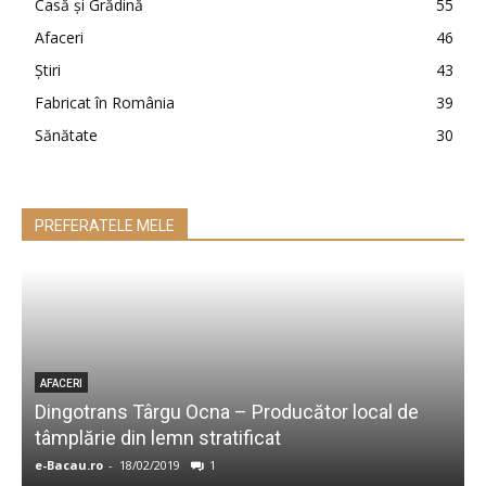
Casă şi Grădină
55
Afaceri
46
Ştiri
43
Fabricat în România
39
Sănătate
30
PREFERATELE MELE
AFACERI
Dingotrans Târgu Ocna – Producător local de
tâmplărie din lemn stratificat
d
e-Bacau.ro
-
18/02/2019
1
e