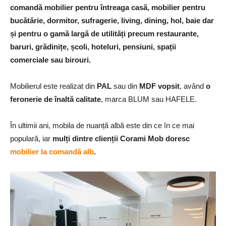
comandă mobilier pentru întreaga casă, mobilier pentru
bucătărie, dormitor, sufragerie, living, dining, hol, baie dar
și pentru o gamă largă de utilități precum restaurante,
baruri, grădinițe, școli, hoteluri, pensiuni, spații
comerciale sau birouri.
Mobilierul este realizat din
PAL
sau din
MDF vopsit
, având
o
feronerie de înaltă calitate
, marca BLUM sau HAFELE.
În ultimii ani, mobila de nuanță albă este din ce în ce mai
populară, iar
mulți dintre clienții Corami Mob doresc
mobilier la comandă alb
.