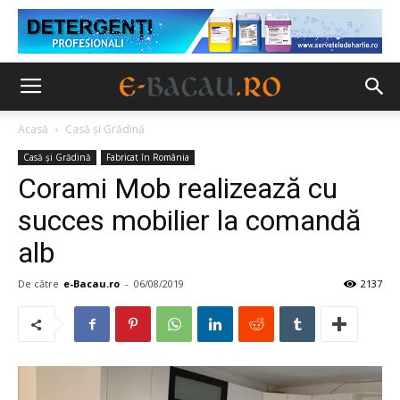
Acasă
Casă şi Grădină
Casă şi Grădină
Fabricat în România
Corami Mob realizează cu
succes mobilier la comandă
alb
De către
e-Bacau.ro
-
06/08/2019
2137