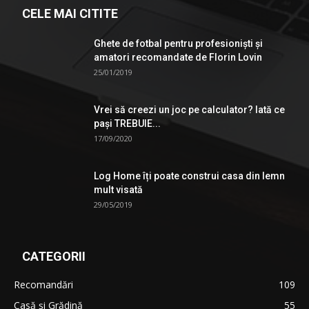
CELE MAI CITITE
Ghete de fotbal pentru profesionişti şi
amatori recomandate de Florin Lovin
25/01/2019
Vrei să creezi un joc pe calculator? Iată ce
pași TREBUIE...
17/09/2020
Log Home îți poate construi casa din lemn
mult visată
29/05/2019
CATEGORII
Recomandări
109
Casă şi Grădină
55