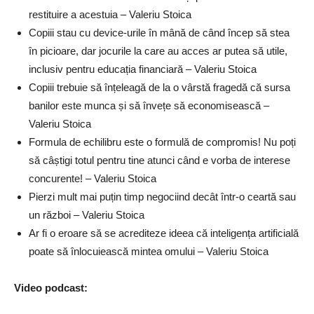
restituire a acestuia – Valeriu Stoica
Copiii stau cu device-urile în mână de când încep să stea
în picioare, dar jocurile la care au acces ar putea să utile,
inclusiv pentru educația financiară – Valeriu Stoica
Copiii trebuie să înțeleagă de la o vârstă fragedă că sursa
banilor este munca și să învețe să economisească –
Valeriu Stoica
Formula de echilibru este o formulă de compromis! Nu poți
să câștigi totul pentru tine atunci când e vorba de interese
concurente! – Valeriu Stoica
Pierzi mult mai puțin timp negociind decât într-o ceartă sau
un război – Valeriu Stoica
Ar fi o eroare să se acrediteze ideea că inteligența artificială
poate să înlocuiească mintea omului – Valeriu Stoica
Video podcast
: