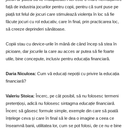
față de industria jocurilor pentru copii, pentru că sunt puse pe
piață tot felul de jocuri care stimulează violența în loc să fie
făcute jocuri cu rol educativ, care în final, prin practicarea loc,
să creeze deprinderi sănătoase.
Copiii stau cu device-urile în mână de când încep să stea în
picioare, dar jocurile la care au acces ar putea să fie foarte
utile, bine concepute, inclusiv pentru educația financiară.
Daria Niculcea
:
Cum vă educați nepoții cu privire la educația
financiară?
Valeriu Stoica
:
Încerc, pe cât posibil, să nu folosesc termeni
pretențioși, adică nu folosesc sintagma
educație financiară.
Încerc să găsesc formule simple, exemple din care să poată
înțelege ceva și care în final să le dea o imagine a ceea ce
înseamnă banii, utilitatea lor, cum se pot folosi, de ce nu e bine