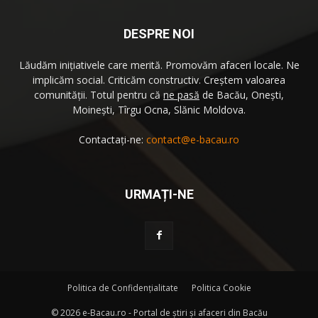
DESPRE NOI
Lăudăm iniţiativele care merită. Promovăm afaceri locale. Ne
implicăm social. Criticăm constructiv. Creştem valoarea
comunităţii. Totul pentru că
ne pasă
de Bacău, Oneşti,
Moineşti, Tîrgu Ocna, Slănic Moldova.
Contactați-ne:
contact@e-bacau.ro
URMAȚI-NE
Politica de Confidenţialitate
Politica Cookie
©
2026 e-Bacau.ro - Portal de ştiri şi afaceri din Bacău