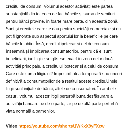
creditul de consum. Volumul acestor activități este partea
substanțială din tot ceea ce fac băncile și sursa de venituri
pentru bănci provine, în foarte mare parte, din această zonă.
Sunt și creditele care se dau pentru societăți comerciale și nu
pot fi ignorate sub aspectul aportului lor la beneficiile pe care
băncile le obțin. Însă, creditul ipotecar și cel de consum
înseamnă și implicarea consumatorilor, pentru că ei sunt
beneficiarii, iar litigiile se găsesc exact în zona celor două
activități principale, a creditului ipotecar și a celui de consum.
Care este sursa litigiului? Imposibilitatea temporară sau uneori
definitivă a consumatorilor de a restitui aceste credite.Unele
litigii sunt inițiate de bănci, altele de consumatori. În ambele
cazuri, volumul acestor litigii perturbă buna desfășurare a
activității bancare pe de-o parte, iar pe de altă parte perturbă
viața normală a oamenilor.
Video
https://youtube.com/shorts/1WKxX9yFXcw