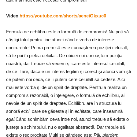
Video
https://youtube.com/shorts/aeneiGkxuc0
Formula de echilibru este o formulă de compromis! Nu poți să
câștigi totul pentru tine atunci când e vorba de interese
concurente! Prima premisă este cunoașterea poziției celuilalt,
să te pui în pielea celuilalt. De obicei noi cunoaștem poziția
noastră, dar trebuie să vedem și care este interesul celuilalt,
de ce îl are, dacă e un interes legitim și corect și atunci vom ști
ce putem noi ceda, ce îi putem cere celuilalt să cedeze. Aici
mai este vorba și de un spirit de dreptate. Pentru a realiza un
compromis rezonabil, o înțelegere, o formulă de echilibru, ai
nevoie de un spirit de dreptate. Echilibru are în structura lui
sonoră
echi
, care se găsește și în
echi
tate, care înseamnă
egal.
Când schimbăm ceva între noi, atunci trebuie să existe o
justețe a schimbului, nu o egalitate abstractă. Dar trebuie să
existe o reciprocitate.Mulți se gândesc așa:
Păi, pierdem