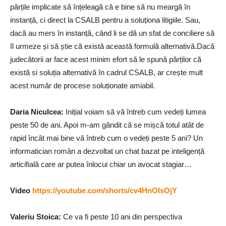
părțile implicate să înțeleagă că e bine să nu meargă în
instanță, ci direct la CSALB pentru a soluționa litigiile. Sau,
dacă au mers în instanță, când li se dă un sfat de conciliere să
îl urmeze și să știe că există această formulă alternativă.Dacă
judecătorii ar face acest minim efort să le spună părților că
există si soluția alternativă în cadrul CSALB, ar crește mult
acest număr de procese soluționate amiabil.
Daria Niculcea
:
Inițial voiam să vă întreb cum vedeți lumea
peste 50 de ani. Apoi m-am gândit că se mișcă totul atât de
rapid încât mai bine vă întreb cum o vedeți peste 5 ani? Un
informatician român a dezvoltat un chat bazat pe inteligență
articifială care ar putea înlocui chiar un avocat stagiar…
Video
https://youtube.com/shorts/cv4HnOIsOjY
Valeriu Stoica:
Ce va fi peste 10 ani din perspectiva