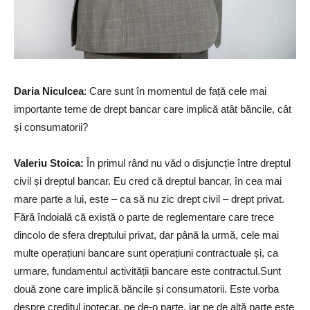
Daria Niculcea
: Care sunt în momentul de față cele mai
importante teme de drept bancar care implică atât băncile, cât
și consumatorii?
Valeriu Stoica
:
În primul rând nu văd o disjuncție între dreptul
civil și dreptul bancar. Eu cred că dreptul bancar, în cea mai
mare parte a lui, este – ca să nu zic drept civil – drept privat.
Fără îndoială că există o parte de reglementare care trece
dincolo de sfera dreptului privat, dar până la urmă, cele mai
multe operațiuni bancare sunt operațiuni contractuale și, ca
urmare, fundamentul activității bancare este contractul.Sunt
două zone care implică băncile și consumatorii. Este vorba
despre creditul ipotecar, pe de-o parte, iar pe de altă parte este