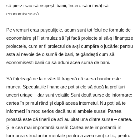
să pierzi sau să risipești banii, încerc să îi învăț să
economisească.
Pe vremuri erau pușculițele, acum sunt tot felul de formule de
economisire și îi stimulez să își facă proiecte și să-și finanțeze
proiectele, cum ar fi proiectul de a-și cumpăra o jucărie: pentru
asta ai nevoie de o sumă de bani, te gândești cum să
economisești banii ca să aduni acea sumă de bani.
Să înțeleagă de la o vârstă fragedă că sursa banilor este
munca. Speculațiile financiare pot și ele să ducă la profituri –
uneori uriașe – dar sunt volatile.Sunt două surse de informare:
cartea în primul rând și după aceea internetul. Nu poți să te
informezi în mod serios dacă nu ai ambele surse! Partea
proastă este că tinerii de azi au uitat una dintre surse – cartea.
Și e cea mai importantă sursă! Cartea este importantă în
formarea structurilor mentale pentru a avea simț critic, pentru