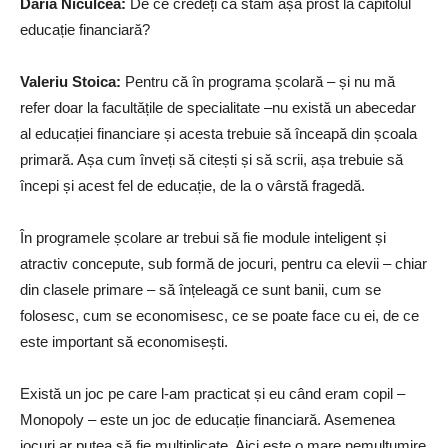
Daria Niculcea
:
De ce credeți că stăm așa prost la capitolul
educație financiară?
Valeriu Stoica
:
Pentru că în programa școlară – și nu mă
refer doar la facultățile de specialitate –nu există un abecedar
al educației financiare și acesta trebuie să înceapă din școala
primară. Așa cum înveți să citești și să scrii, așa trebuie să
începi și acest fel de educație, de la o vârstă fragedă.
În programele școlare ar trebui să fie module inteligent și
atractiv concepute, sub formă de jocuri, pentru ca elevii – chiar
din clasele primare – să înțeleagă ce sunt banii, cum se
folosesc, cum se economisesc, ce se poate face cu ei, de ce
este important să economisești.
Există un joc pe care l-am practicat și eu când eram copil –
Monopoly – este un joc de educație financiară. Asemenea
jocuri ar putea să fie multiplicate. Aici este o mare nemulțumire