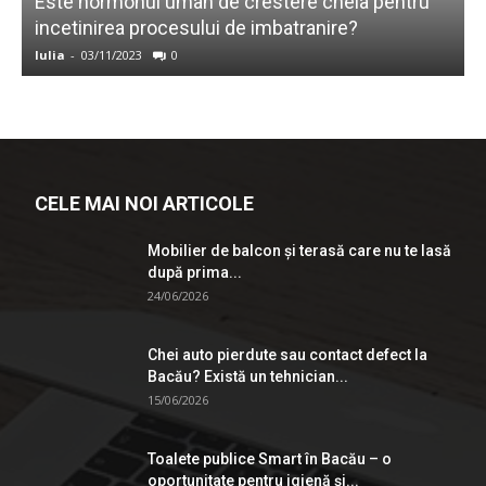
Este hormonul uman de crestere cheia pentru
incetinirea procesului de imbatranire?
c
Iulia
-
03/11/2023
0
e
CELE MAI NOI ARTICOLE
Mobilier de balcon și terasă care nu te lasă
după prima...
24/06/2026
Chei auto pierdute sau contact defect la
Bacău? Există un tehnician...
15/06/2026
Toalete publice Smart în Bacău – o
oportunitate pentru igienă şi...