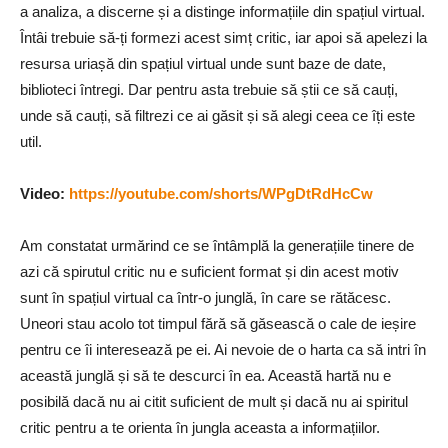
a analiza, a discerne și a distinge informațiile din spațiul virtual.
Întâi trebuie să-ți formezi acest simț critic, iar apoi să apelezi la
resursa uriașă din spațiul virtual unde sunt baze de date,
biblioteci întregi. Dar pentru asta trebuie să știi ce să cauți,
unde să cauți, să filtrezi ce ai găsit și să alegi ceea ce îți este
util.
Video:
https://youtube.com/shorts/WPgDtRdHcCw
Am constatat urmărind ce se întâmplă la generațiile tinere de
azi că spirutul critic nu e suficient format și din acest motiv
sunt în spațiul virtual ca într-o junglă, în care se rătăcesc.
Uneori stau acolo tot timpul fără să găsească o cale de ieșire
pentru ce îi interesează pe ei. Ai nevoie de o harta ca să intri în
această junglă și să te descurci în ea. Această hartă nu e
posibilă dacă nu ai citit suficient de mult și dacă nu ai spiritul
critic pentru a te orienta în jungla aceasta a informațiilor.