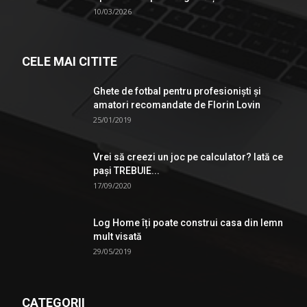
10/03/2026
CELE MAI CITITE
Ghete de fotbal pentru profesionişti şi
amatori recomandate de Florin Lovin
25/01/2019
Vrei să creezi un joc pe calculator? Iată ce
pași TREBUIE...
17/09/2020
Log Home îți poate construi casa din lemn
mult visată
29/05/2019
CATEGORII