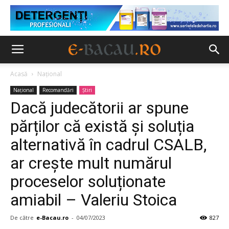
Acasă
Național
Național
Recomandări
Ştiri
Dacă judecătorii ar spune
părților că există și soluția
alternativă în cadrul CSALB,
ar crește mult numărul
proceselor soluționate
amiabil – Valeriu Stoica
De către
e-Bacau.ro
-
04/07/2023
827