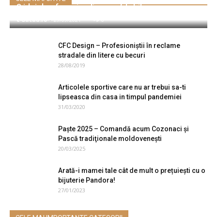
3 idei de afaceri online profitabile
e-Bacau.ro
-
29/09/2021
0
CFC Design – Profesioniștii în reclame
stradale din litere cu becuri
28/08/2019
Articolele sportive care nu ar trebui sa-ti
lipseasca din casa in timpul pandemiei
31/03/2020
Paşte 2025 – Comandă acum Cozonaci şi
Pască tradiţionale moldovenești
20/03/2025
Arată-i mamei tale cât de mult o prețuiești cu o
bijuterie Pandora!
27/01/2023