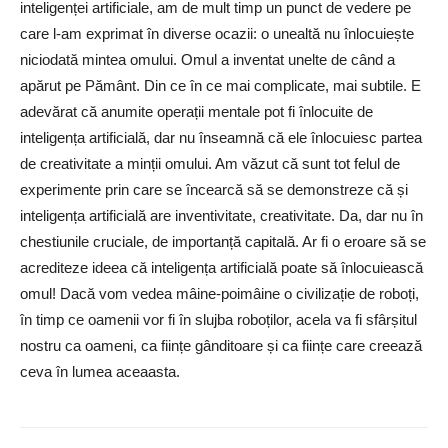
inteligenței artificiale, am de mult timp un punct de vedere pe
care l-am exprimat în diverse ocazii: o unealtă nu înlocuiește
niciodată mintea omului. Omul a inventat unelte de când a
apărut pe Pământ. Din ce în ce mai complicate, mai subtile. E
adevărat că anumite operații mentale pot fi înlocuite de
inteligența artificială, dar nu înseamnă că ele înlocuiesc partea
de creativitate a minții omului. Am văzut că sunt tot felul de
experimente prin care se încearcă să se demonstreze că și
inteligența artificială are inventivitate, creativitate. Da, dar nu în
chestiunile cruciale, de importanță capitală. Ar fi o eroare să se
acrediteze ideea că inteligența artificială poate să înlocuiească
omul! Dacă vom vedea mâine-poimâine o civilizație de roboți,
în timp ce oamenii vor fi în slujba roboților, acela va fi sfârșitul
nostru ca oameni, ca ființe gânditoare și ca ființe care creează
ceva în lumea aceaasta.