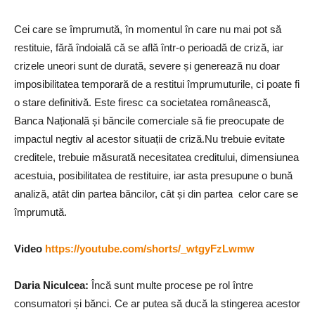
Cei care se împrumută, în momentul în care nu mai pot să
restituie, fără îndoială că se află într-o perioadă de criză, iar
crizele uneori sunt de durată, severe și generează nu doar
imposibilitatea temporară de a restitui împrumuturile, ci poate fi
o stare definitivă. Este firesc ca societatea românească,
Banca Națională și băncile comerciale să fie preocupate de
impactul negtiv al acestor situații de criză.Nu trebuie evitate
creditele, trebuie măsurată necesitatea creditului, dimensiunea
acestuia, posibilitatea de restituire, iar asta presupune o bună
analiză, atât din partea băncilor, cât și din partea celor care se
împrumută.
Video
https://youtube.com/shorts/_wtgyFzLwmw
Daria Niculcea
:
Încă sunt multe procese pe rol între
consumatori și bănci. Ce ar putea să ducă la stingerea acestor