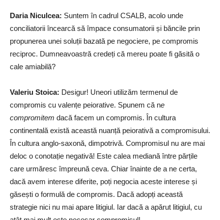
Daria Niculcea
:
Suntem în cadrul CSALB, acolo unde
conciliatorii încearcă să împace consumatorii și băncile prin
propunerea unei soluții bazată pe negociere, pe compromis
reciproc. Dumneavoastră credeți că mereu poate fi găsită o
cale amiabilă?
Valeriu Stoica
:
Desigur! Uneori utilizăm termenul de
compromis cu valențe peiorative. Spunem că n
e
compromitem
dacă facem un compromis. În cultura
continentală există această nuanță peiorativă a compromisului.
În cultura anglo-saxonă, dimpotrivă. Compromisul nu are mai
deloc o conotație negativă! Este calea mediană între părțile
care urmăresc împreună ceva. Chiar înainte de a ne certa,
dacă avem interese diferite, poți negocia aceste interese și
găsești o formulă de compromis. Dacă adopți această
strategie nici nu mai apare litigiul. Iar dacă a apărut litigiul, cu
atât mai mult este necesar compromisul!