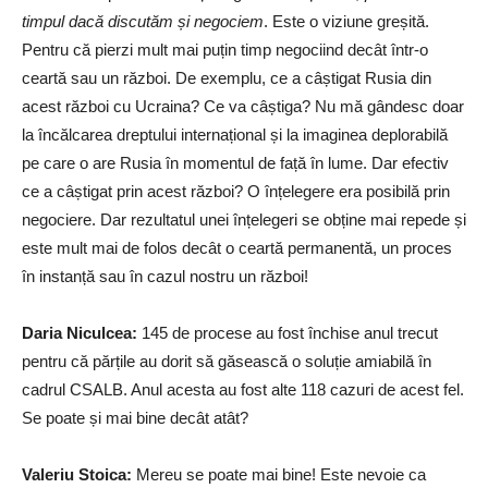
timpul dacă discutăm și negociem
. Este o viziune greșită.
Pentru că pierzi mult mai puțin timp negociind decât într-o
ceartă sau un război. De exemplu, ce a câștigat Rusia din
acest război cu Ucraina? Ce va câștiga? Nu mă gândesc doar
la încălcarea dreptului internațional și la imaginea deplorabilă
pe care o are Rusia în momentul de față în lume. Dar efectiv
ce a câștigat prin acest război? O înțelegere era posibilă prin
negociere. Dar rezultatul unei înțelegeri se obține mai repede și
este mult mai de folos decât o ceartă permanentă, un proces
în instanță sau în cazul nostru un război!
Daria Niculcea
:
145 de procese au fost închise anul trecut
pentru că părțile au dorit să găsească o soluție amiabilă în
cadrul CSALB. Anul acesta au fost alte 118 cazuri de acest fel.
Se poate și mai bine decât atât?
Valeriu Stoica
:
Mereu se poate mai bine! Este nevoie ca