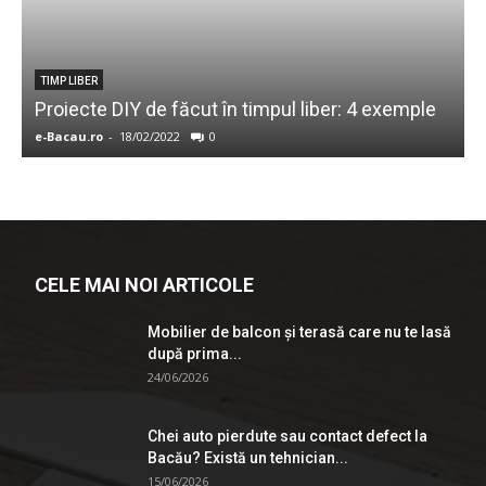
C
TIMP LIBER
Proiecte DIY de făcut în timpul liber: 4 exemple
e-Bacau.ro
-
18/02/2022
0
I
CELE MAI NOI ARTICOLE
Mobilier de balcon și terasă care nu te lasă
după prima...
24/06/2026
Chei auto pierdute sau contact defect la
Bacău? Există un tehnician...
15/06/2026