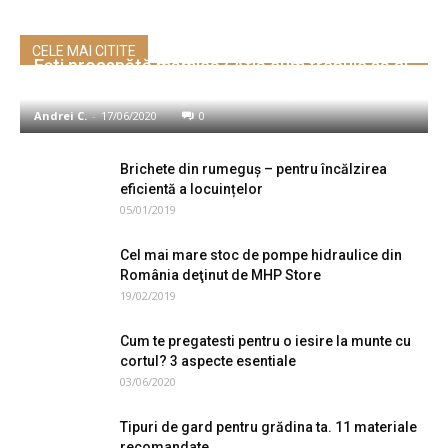
CELE MAI CITITE
Ești proaspătă mămică? Află cum trebuie să ai
grijă de sănătatea ta și a bebelușului!
Andrei C.
-
17/06/2020
0
Brichete din rumeguș – pentru încălzirea
eficientă a locuințelor
05/01/2019
Cel mai mare stoc de pompe hidraulice din
România deţinut de MHP Store
19/02/2019
Cum te pregatesti pentru o iesire la munte cu
cortul? 3 aspecte esentiale
03/06/2020
Tipuri de gard pentru grădina ta. 11 materiale
recomandate