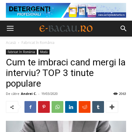
Acasă
Fabricat în România
Fabricat în România
Modă
Cum te imbraci cand mergi la
interviu? TOP 3 tinute
populare
De către
Andrei C.
-
19/03/2020
2063