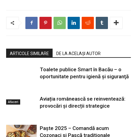
ARTICOLE SIMILARE
DE LA ACELAȘI AUTOR
Toalete publice Smart în Bacău – o
oportunitate pentru igienă şi siguranţă
Aviația românească se reinventează:
Afaceri
provocări și direcții strategice
Paşte 2025 – Comandă acum
Afaceri
Cozonaci şi Pască tradiţionale