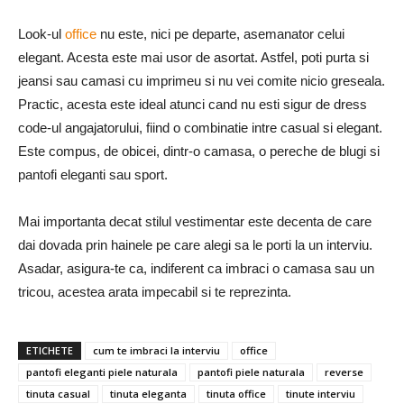
Look-ul
office
nu este, nici pe departe, asemanator celui
elegant. Acesta este mai usor de asortat. Astfel, poti purta si
jeansi sau camasi cu imprimeu si nu vei comite nicio greseala.
Practic, acesta este ideal atunci cand nu esti sigur de dress
code-ul angajatorului, fiind o combinatie intre casual si elegant.
Este compus, de obicei, dintr-o camasa, o pereche de blugi si
pantofi eleganti sau sport.
Mai importanta decat stilul vestimentar este decenta de care
dai dovada prin hainele pe care alegi sa le porti la un interviu.
Asadar, asigura-te ca, indiferent ca imbraci o camasa sau un
tricou, acestea arata impecabil si te reprezinta.
ETICHETE
cum te imbraci la interviu
office
pantofi eleganti piele naturala
pantofi piele naturala
reverse
tinuta casual
tinuta eleganta
tinuta office
tinute interviu