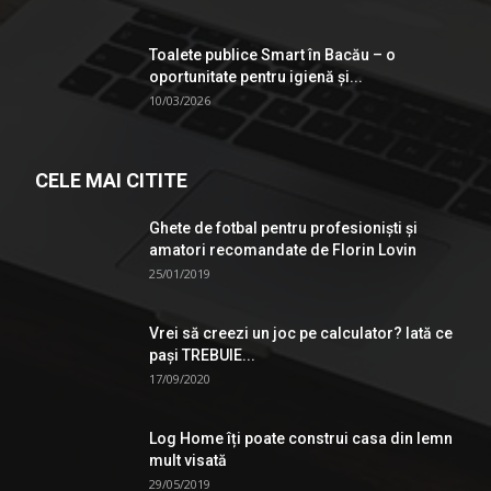
Toalete publice Smart în Bacău – o
oportunitate pentru igienă şi...
10/03/2026
CELE MAI CITITE
Ghete de fotbal pentru profesionişti şi
amatori recomandate de Florin Lovin
25/01/2019
Vrei să creezi un joc pe calculator? Iată ce
pași TREBUIE...
17/09/2020
Log Home îți poate construi casa din lemn
mult visată
29/05/2019