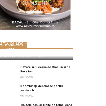
ATV-QUADS – Cea mai bună ofertă
CELE MAI CITITE
de ATV-uri
e-Bacau.ro
-
26/02/2019
0
Cazare în Suceava de Crăciun și de
Revelion
26/11/2019
3 combinații delicioase pentru
sandwich
03/10/2022
Ținutele casual, iubite de femei când