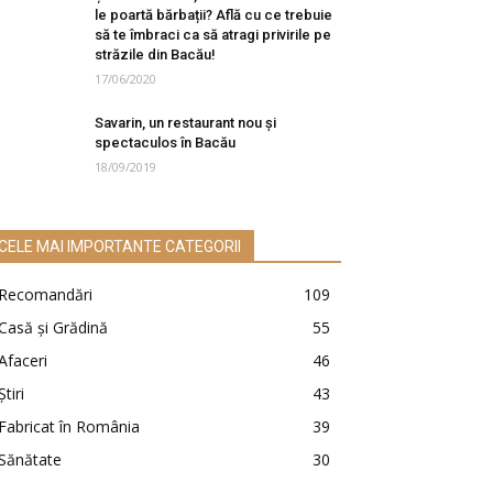
le poartă bărbații? Află cu ce trebuie
să te îmbraci ca să atragi privirile pe
străzile din Bacău!
17/06/2020
Savarin, un restaurant nou și
spectaculos în Bacău
18/09/2019
CELE MAI IMPORTANTE CATEGORII
Recomandări
109
Casă şi Grădină
55
Afaceri
46
Ştiri
43
Fabricat în România
39
Sănătate
30