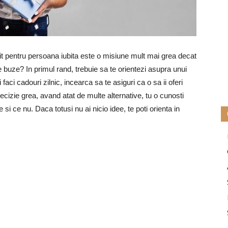
it pentru persoana iubita este o misiune mult mai grea decat
e buze? In primul rand, trebuie sa te orientezi asupra unui
ii faci cadouri zilnic, incearca sa te asiguri ca o sa ii oferi
izie grea, avand atat de multe alternative, tu o cunosti
e si ce nu. Daca totusi nu ai nicio idee, te poti orienta in