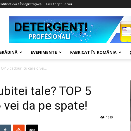
ntificați-vă / Înregistrați-vă
Fier forjat Bacău
 GRĂDINĂ
EVENIMENTE
FABRICAT ÎN ROMÂNIA
TOP 5 cadouri cu care o vei...
ubitei tale? TOP 5
 vei da pe spate!
1610