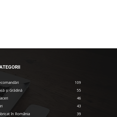
ATEGORII
ecomandări
109
să şi Grădină
55
aceri
46
iri
43
bricat în România
39