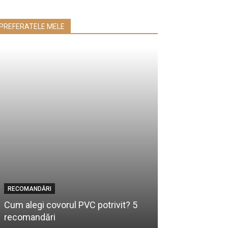
PREFERATELE MELE
RECOMANDĂRI
RECOMANDĂRI
Lucrează efici
Cum alegi covorul PVC potrivit? 5
rapid productiv
recomandări
tăi?