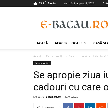
C
23.8
sâmbătă, august 8, 2026
Aute
Bacău
e-
Bacau.ro
ACASĂ
AFACERI LOCALE
CASĂ ŞI
Acasă
Recomandări
Se apropie ziua iubitei tale? 
Recomandări
Se apropie ziua i
cadouri cu care o
De către
e-Bacau.ro
-
30/01/2020
Share