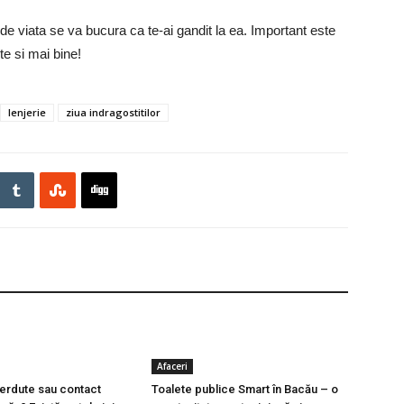
de viata se va bucura ca te-ai gandit la ea. Important este
te si mai bine!
lenjerie
ziua indragostitilor
Afaceri
ierdute sau contact
Toalete publice Smart în Bacău – o