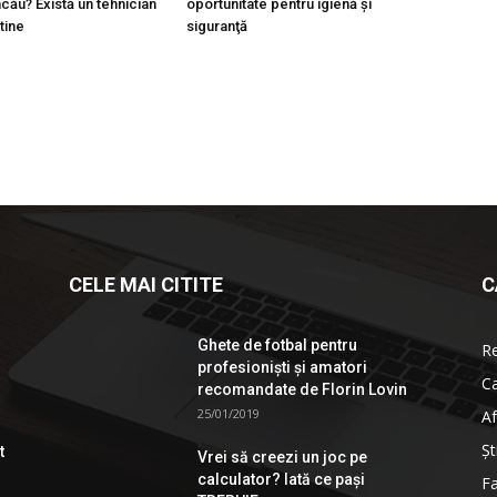
cău? Există un tehnician
oportunitate pentru igienă şi
 tine
siguranţă
CELE MAI CITITE
C
Ghete de fotbal pentru
R
profesionişti şi amatori
Ca
recomandate de Florin Lovin
25/01/2019
Af
Şt
t
Vrei să creezi un joc pe
calculator? Iată ce pași
Fa