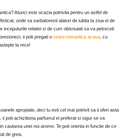
ntica? Atunci este ocazia potrivita pentru un astfel de
sticat, unde sa sarbatoresti alaturi de iubita ta ziua ei de
 inceputurile relatiei si de cum obisnuiati sa va petreceti
presionezi, ii poti pregati o
seara romantica acasa
, cu
stepte la rece!
ele apropiate, deci tu esti cel mai potrivit sa ii oferi asta
r, ii poti achizitiona parfumul ei preferat si sigur se va
 in cautarea unei noi arome. Te poti orienta in functie de ce
atat de grea.