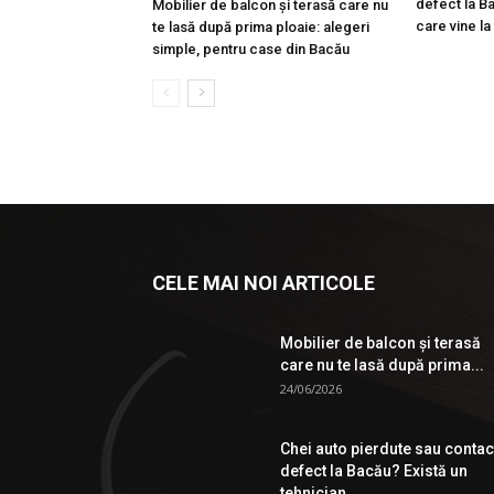
defect la Ba
Mobilier de balcon și terasă care nu
care vine la
te lasă după prima ploaie: alegeri
simple, pentru case din Bacău
CELE MAI NOI ARTICOLE
Mobilier de balcon și terasă
care nu te lasă după prima...
24/06/2026
Chei auto pierdute sau contac
defect la Bacău? Există un
tehnician...