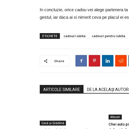
In concluzie, orice cadou vei alege partenera ta 
gestul, iar daca ai si nimerit ceva pe placul ei es
ETICHETE
cadouri iubita
cadouri pentru iubita
Share
ARTICOLE SIMILARE
DE LA ACELAȘI AUTOR
Afaceri
Casă şi Grădină
Chei auto p