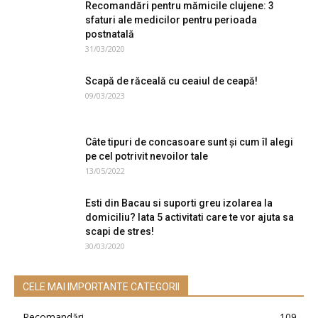
Recomandări pentru mămicile clujene: 3
sfaturi ale medicilor pentru perioada
postnatală
31/03/2020
Scapă de răceală cu ceaiul de ceapă!
09/03/2023
Câte tipuri de concasoare sunt și cum îl alegi
pe cel potrivit nevoilor tale
13/05/2022
Esti din Bacau si suporti greu izolarea la
domiciliu? Iata 5 activitati care te vor ajuta sa
scapi de stres!
30/03/2020
CELE MAI IMPORTANTE CATEGORII
Recomandări
109