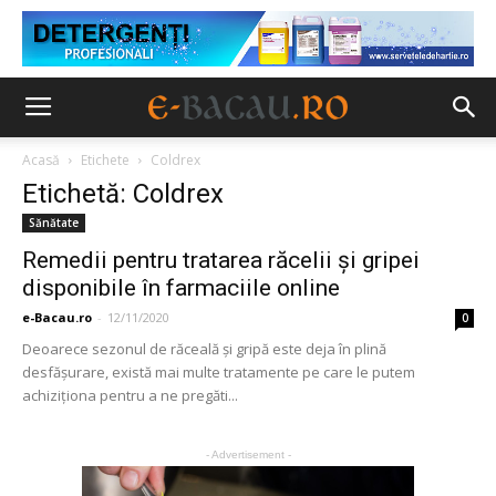
Acasă
Etichete
Coldrex
Etichetă: Coldrex
Sănătate
Remedii pentru tratarea răcelii și gripei
disponibile în farmaciile online
e-Bacau.ro
-
12/11/2020
0
Deoarece sezonul de răceală și gripă este deja în plină
desfășurare, există mai multe tratamente pe care le putem
achiziționa pentru a ne pregăti...
- Advertisement -