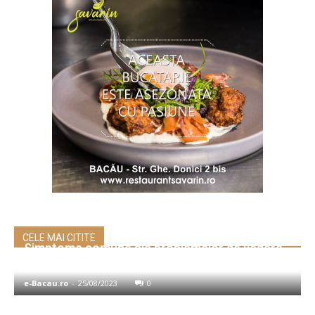
CELE MAI CITITE
Simptome comune ale problemelor de vedere
și ce ar putea însemna ele
e-Bacau.ro
-
25/08/2023
0