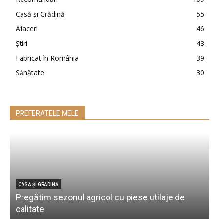
Casă şi Grădină
55
Afaceri
46
Ştiri
43
Fabricat în România
39
Sănătate
30
PREFERATELE MELE
CASĂ ŞI GRĂDINĂ
Pregătim sezonul agricol cu piese utilaje de
S
calitate
f