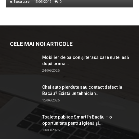
e-Bacau.ro
-
13/03/2019
0
A
CELE MAI NOI ARTICOLE
Mobilier de balcon și terasă care nu te lasă
după prima...
24/06/2026
Chei auto pierdute sau contact defect la
Bacău? Există un tehnician...
15/06/2026
Toalete publice Smart în Bacău – o
oportunitate pentru igienă şi...
10/03/2026