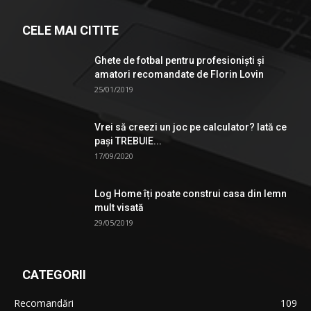
CELE MAI CITITE
Ghete de fotbal pentru profesionişti şi
amatori recomandate de Florin Lovin
25/01/2019
Vrei să creezi un joc pe calculator? Iată ce
pași TREBUIE...
17/09/2020
Log Home îți poate construi casa din lemn
mult visată
29/05/2019
CATEGORII
Recomandări
109