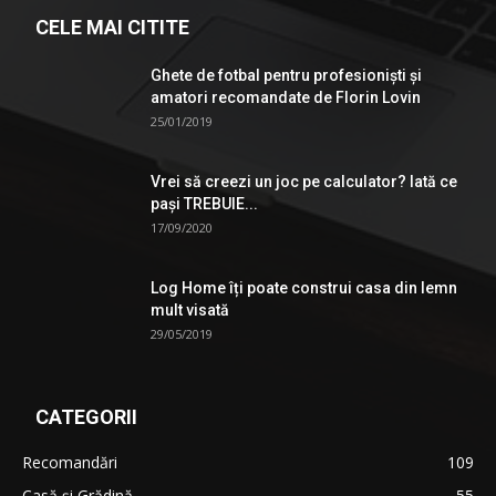
CELE MAI CITITE
Ghete de fotbal pentru profesionişti şi
amatori recomandate de Florin Lovin
25/01/2019
Vrei să creezi un joc pe calculator? Iată ce
pași TREBUIE...
17/09/2020
Log Home îți poate construi casa din lemn
mult visată
29/05/2019
CATEGORII
Recomandări
109
Casă şi Grădină
55