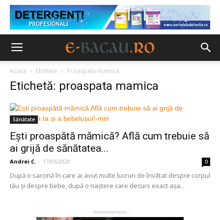
Acasă
Etichete
Proaspata mamica
Etichetă: proaspata mamica
Sănătate
Ești proaspătă mămică? Află cum trebuie să
ai grijă de sănătatea...
Andrei C.
-
17/06/2020
0
După o sarcină în care ai avut multe lucruri de învățat despre corpul
tău și despre bebe, după o naștere care decurs exact așa...
- Advertisement -