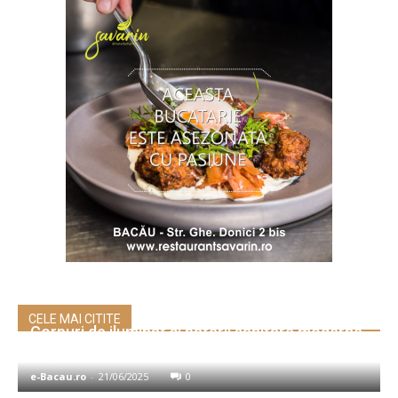
CELE MAI CITITE
Corpuri de iluminat şi baterii sanitare moderne,
disponibile online
e-Bacau.ro
-
21/06/2025
0