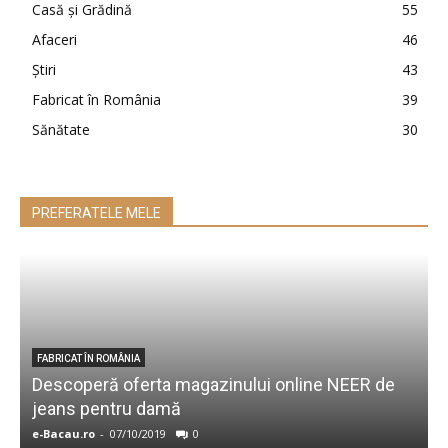
Casă şi Grădină
55
Afaceri
46
Ştiri
43
Fabricat în România
39
Sănătate
30
PREFERATELE MELE
FABRICAT ÎN ROMÂNIA
Descoperă oferta magazinului online NEER de
C
jeans pentru damă
î
e-Bacau.ro
-
07/10/2019
0
e