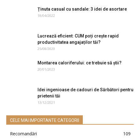
Ținuta casual cu sandale: 3 idei de asortare
18/04/2022
Lucrează eficient: CUM poți crește rapid
productivitatea angajaților tăi?
25/08/2020
Montarea caloriferului: ce trebuie să știi?
20/01/2023
Idei ingenioase de cadouri de Sărbători pentru
prietenii tăi
13/12/2021
CELE MAI IMPORTANTE CATEGORII
Recomandări
109