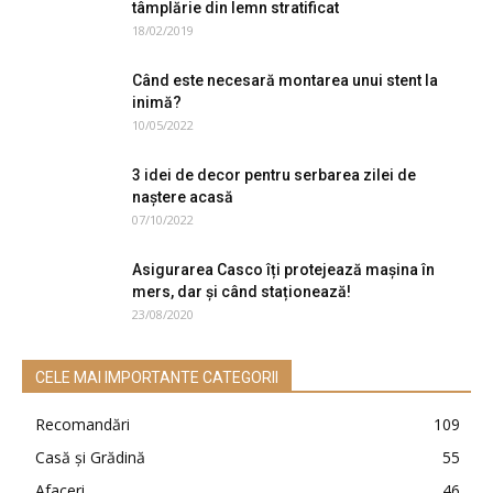
tâmplărie din lemn stratificat
18/02/2019
Când este necesară montarea unui stent la
inimă?
10/05/2022
3 idei de decor pentru serbarea zilei de
naștere acasă
07/10/2022
Asigurarea Casco îți protejează mașina în
mers, dar și când staționează!
23/08/2020
CELE MAI IMPORTANTE CATEGORII
Recomandări
109
Casă şi Grădină
55
Afaceri
46