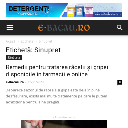
Acasă
Etichete
Sinupret
Etichetă: Sinupret
Sănătate
Remedii pentru tratarea răcelii și gripei
disponibile în farmaciile online
e-Bacau.ro
-
12/11/2020
0
Deoarece sezonul de răceală și gripă este deja în plină
desfășurare, există mai multe tratamente pe care le putem
achiziționa pentru a ne pregăti...
- Advertisement -