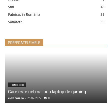
Ştiri
43
Fabricat în România
39
Sănătate
30
PREFERATELE MELE
4
TEHNOLOGIE
Care este cel mai bun laptop de gaming
c
e-Bacau.ro
-
21/02/2022
0
e