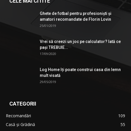
CELE MAI CITITE
Ghete de fotbal pentru profesionişti şi
amatori recomandate de Florin Lovin
25/01/2019
Vrei să creezi un joc pe calculator? Iată ce
pași TREBUIE...
17/09/2020
Log Home îți poate construi casa din lemn
mult visată
29/05/2019
CATEGORII
Recomandări
109
Casă şi Grădină
55