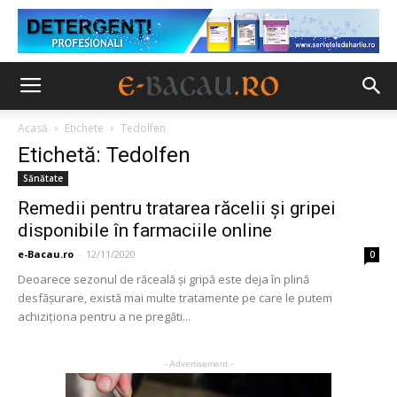
Acasă
Etichete
Tedolfen
Etichetă: Tedolfen
Sănătate
Remedii pentru tratarea răcelii și gripei
disponibile în farmaciile online
e-Bacau.ro
-
12/11/2020
0
Deoarece sezonul de răceală și gripă este deja în plină
desfășurare, există mai multe tratamente pe care le putem
achiziționa pentru a ne pregăti...
- Advertisement -