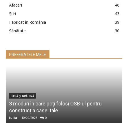
Afaceri
46
Ştiri
43
Fabricat în România
39
Sănătate
30
PREFERATELE MELE
CASĂ ŞI GRĂDINĂ
3 moduri în care poți folosi OSB-ul pentru
construcția casei tale
Iulia
-
10/09/2023
0
e