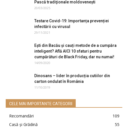
Pască tradiţionale moldovenești
20/03/2025
Testare Covid-19: Importanța prevenției
infectării cu virusul
29/11/2021
Ești din Bacău și cauți metode de a cumpăra
inteligent? Află AICI 10 sfaturi pentru
cumpărături de Black Friday, dar nu numai!
14/09/2020
Dinosans – lider în producția cutiilor din
carton ondulat în România
11/10/2019
CELE MAI IMPORTANTE CATEGORII
Recomandări
109
Casă şi Grădină
55