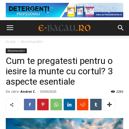
Acasă
Recomandări
Recomandări
Cum te pregatesti pentru o
iesire la munte cu cortul? 3
aspecte esentiale
De către
Andrei C.
-
03/06/2020
2286