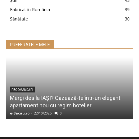
Ştiri
43
Fabricat în România
39
Sănătate
30
PREFERATELE MELE
RECOMANDĂRI
Mergi des la IAŞI? Cazează-te într-un elegant
4
apartament nou cu regim hotelier
c
e-Bacau.ro
-
22/10/2025
0
e