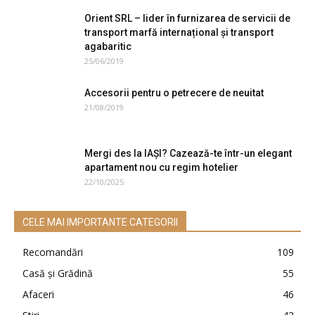
Orient SRL – lider în furnizarea de servicii de
transport marfă internațional și transport
agabaritic
25/06/2019
Accesorii pentru o petrecere de neuitat
21/08/2019
Mergi des la IAŞI? Cazează-te într-un elegant
apartament nou cu regim hotelier
22/10/2025
CELE MAI IMPORTANTE CATEGORII
Recomandări
109
Casă şi Grădină
55
Afaceri
46