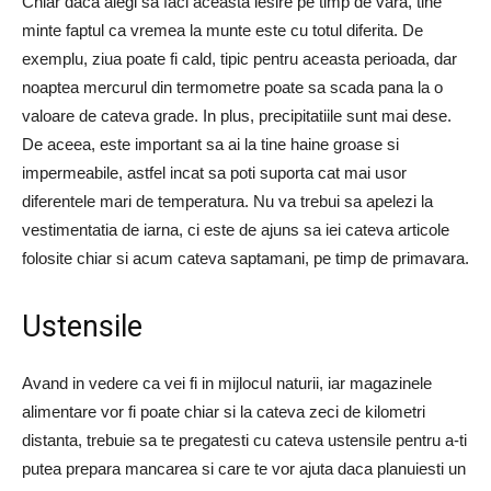
Chiar daca alegi sa faci aceasta iesire pe timp de vara, tine
minte faptul ca vremea la munte este cu totul diferita. De
exemplu, ziua poate fi cald, tipic pentru aceasta perioada, dar
noaptea mercurul din termometre poate sa scada pana la o
valoare de cateva grade. In plus, precipitatiile sunt mai dese.
De aceea, este important sa ai la tine haine groase si
impermeabile, astfel incat sa poti suporta cat mai usor
diferentele mari de temperatura. Nu va trebui sa apelezi la
vestimentatia de iarna, ci este de ajuns sa iei cateva articole
folosite chiar si acum cateva saptamani, pe timp de primavara.
Ustensile
Avand in vedere ca vei fi in mijlocul naturii, iar magazinele
alimentare vor fi poate chiar si la cateva zeci de kilometri
distanta, trebuie sa te pregatesti cu cateva ustensile pentru a-ti
putea prepara mancarea si care te vor ajuta daca planuiesti un