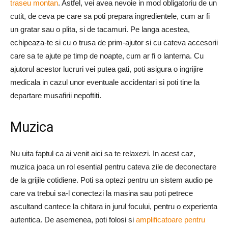
traseu montan
. Astfel, vei avea nevoie in mod obligatoriu de un
cutit, de ceva pe care sa poti prepara ingredientele, cum ar fi
un gratar sau o plita, si de tacamuri. Pe langa acestea,
echipeaza-te si cu o trusa de prim-ajutor si cu cateva accesorii
care sa te ajute pe timp de noapte, cum ar fi o lanterna. Cu
ajutorul acestor lucruri vei putea gati, poti asigura o ingrijire
medicala in cazul unor eventuale accidentari si poti tine la
departare musafirii nepoftiti.
Muzica
Nu uita faptul ca ai venit aici sa te relaxezi. In acest caz,
muzica joaca un rol esential pentru cateva zile de deconectare
de la grijile cotidiene. Poti sa optezi pentru un sistem audio pe
care va trebui sa-l conectezi la masina sau poti petrece
ascultand cantece la chitara in jurul focului, pentru o experienta
autentica. De asemenea, poti folosi si
amplificatoare pentru