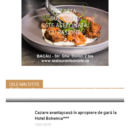
CELE MAI CITITE
5 idei pentru accesorizarea rochiei de seară
e-Bacau.ro
-
12/01/2022
0
Cazare avantajoasă în apropiere de gară la
Hotel Bohemia***
16/01/2019