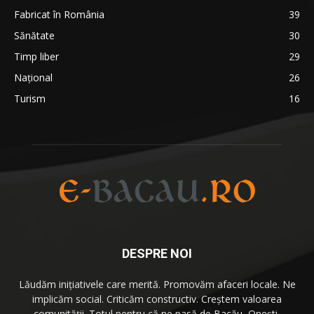
Fabricat în România
39
Sănătate
30
Timp liber
29
Național
26
Turism
16
DESPRE NOI
Lăudăm iniţiativele care merită. Promovăm afaceri locale. Ne
implicăm social. Criticăm constructiv. Creştem valoarea
comunităţii. Totul pentru că
ne pasă
de Bacău, Oneşti,